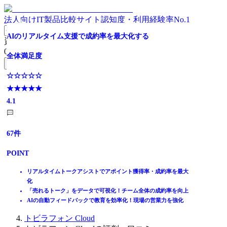
法人向けIT製品比較サイト
認知度・利用経験率No.1
AIのリアルタイム支援で成約率を最大化する
資料請求リスト
0
件
全体満足度
無料資料請求フォームへ
☆☆☆☆☆
ホーム
★★★★★
製品を探す
4.1
ランキングから探す
記事を読む
はじめての方へ
67
件
掲載について
ITトレンドへの掲載
POINT
イベントでリード獲得
動画で学ぶ
リアルタイムトークアシストでアポイント獲得率・成約率を最大
化
IT製品比較TOP
「売れるトーク」をデータで可視化！チーム全体の成約率を向上
通信インフラ
AIの自動フィードバックで教育を効率化！現場の営業力を強化
法人向けIP電話
トビラフォン Cloud