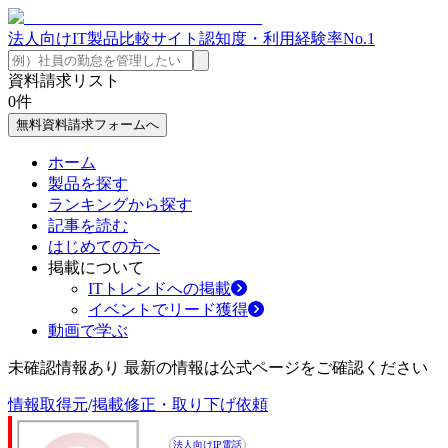
法人向けIT製品比較サイト
認知度・利用経験率No.1
資料請求リスト
0
件
無料資料請求フォームへ
ホーム
製品を探す
ランキングから探す
記事を読む
はじめての方へ
掲載について
ITトレンドへの掲載
イベントでリード獲得
動画で学ぶ
未確認情報あり 最新の情報は公式ページをご確認ください
情報取得元
/
掲載修正・取り下げ依頼
法人向けIP電話