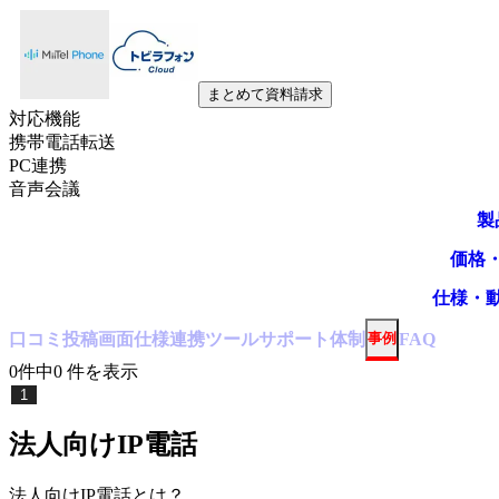
まとめて資料請求
対応機能
携帯電話転送
PC連携
音声会議
製
価格
仕様・
口コミ
投稿
画面仕様
連携ツール
サポート体制
事例
FAQ
0
件中
0
件
を表示
1
法人向けIP電話
法人向けIP電話
とは？