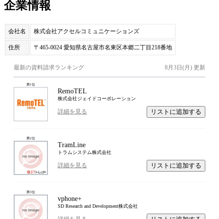
企業情報
会社名
株式会社アクセルコミュニケーションズ
住所
〒465-0024 愛知県名古屋市名東区本郷二丁目218番地
最新の資料請求ランキング
8月3日(月)
更新
第
1
位
RemoTEL
株式会社ジェイドコーポレーション
リストに追加する
詳細を見る
第
2
位
TramLine
トラムシステム株式会社
リストに追加する
詳細を見る
第
3
位
vphone+
SD Research and Development株式会社