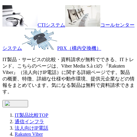
CTIシステム
コールセンター
システム
PBX（構内交換機）
IT製品・サービスの比較・資料請求が無料でできる、ITトレ
ンド。こちらのページは、
Viber Media S.à r.l
の 『
Rakuten
Viber
』（
法人向けIP電話
）に関する詳細ページです。製品
の概要、特徴、詳細な仕様や動作環境、提供元企業などの情
報をまとめています。気になる製品は無料で資料請求できま
す。
IT製品比較TOP
通信インフラ
法人向けIP電話
Rakuten Viber