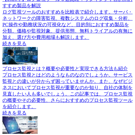
すすめ製品を解説
ログ監視ツールのおすすめを比較表で紹介します。サーバ・
ネットワークの障害監視、複数システムのログ収集・分析、
PC操作や勤務状況の可視化など、目的別におすすめ製品を
分類。価格や監視対象、提供形態、無料トライアルの有無に
加え、選び方や費用相場も解説します。
続きを見る
プロセス監視とは？概要や必要性と実現できる方法も紹介
プロセス監視とはどのようなものなのでしょうか。サービス
監視との違いが分からず困っていませんか。また、なぜビジ
ネスにおいてプロセス監視が重要なのか知り、自社の体制を
見直したい人も多いでしょう。この記事では、プロセス監視
の概要やその必要性、さらにおすすめのプロセス監視ツール
を紹介します。
続きを見る