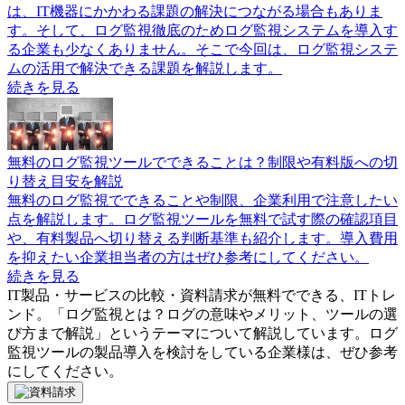
は、IT機器にかかわる課題の解決につながる場合もありま
す。そして、ログ監視徹底のためログ監視システムを導入す
る企業も少なくありません。そこで今回は、ログ監視システ
ムの活用で解決できる課題を解説します。
続きを見る
無料のログ監視ツールでできることは？制限や有料版への切
り替え目安を解説
無料のログ監視でできることや制限、企業利用で注意したい
点を解説します。ログ監視ツールを無料で試す際の確認項目
や、有料製品へ切り替える判断基準も紹介します。導入費用
を抑えたい企業担当者の方はぜひ参考にしてください。
続きを見る
IT製品・サービスの比較・資料請求が無料でできる、ITトレ
ンド。「
ログ監視とは？ログの意味やメリット、ツールの選
び方まで解説
」というテーマについて解説しています。
ログ
監視ツール
の製品導入を検討をしている企業様は、ぜひ参考
にしてください。