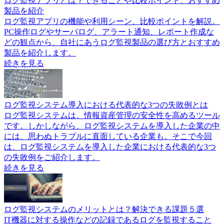
ログ監視アプリとは？できることや比較ポイント、おすすめ
製品を紹介
ログ監視アプリの機能や利用シーン、比較ポイントを解説。
PC操作ログやサーバログ、アラート通知、レポート作成な
どの観点から、自社にあうログ監視製品の選び方とおすすめ
製品を紹介します。
続きを見る
ログ監視システム導入における代表的な3つの失敗例とは
ログ監視システムは、情報資産管理の安全性を高めるツール
です。しかしながら、ログ監視システムを導入した企業の中
には、思わぬトラブルに直面している企業も。そこで今回
は、ログ監視システムを導入した企業における代表的な3つ
の失敗例をご紹介します。
続きを見る
ログ監視システムのメリットとは？解決できる課題５選
IT機器に対する操作などの記録であるログを監視すること