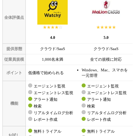
全体評価点
☆☆☆☆☆
★★★★★
☆☆☆☆☆
★★★★★
4.0
5.0
提供形態
クラウド/SaaS
クラウド/SaaS
従業員規模
1,000名未満
全ての規模に対応
Windows、Mac、スマホを
ポイント
低価格で始められる
一元管理
エージェント監視
エージェント監視
エージェントレス監視
エージェントレス監視
アラート通知
アラート通知
機能
検索
検索
リアルタイムログ分析
リアルタイムログ分析
レポート作成
レポート作成
無料トライアル
無料トライアル
お試し