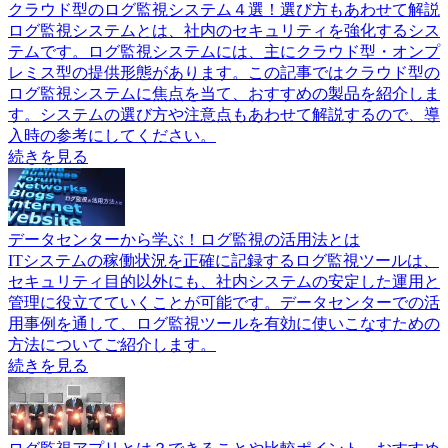
クラウド型のログ監視システム４選！選び方もあわせて解説
ログ監視システムとは、社内のセキュリティを強化するシス
テムです。ログ監視システムには、主にクラウド型・オンプ
レミス型の提供形態があります。この記事ではクラウド型の
ログ監視システムに焦点を当て、おすすめの製品を紹介しま
す。システムの選び方や注意点もあわせて解説するので、導
入時の参考にしてください。
続きを見る
データセンターから学ぶ！ログ監視の活用法とは
ITシステムの稼働状況を正確に記録するログ監視ツールは、
セキュリティ目的以外にも、社内システムの安定した運用と
管理に役立てていくことが可能です。データセンターでの活
用事例を通して、ログ監視ツールを有効に使いこなすための
方法についてご紹介します。
続きを見る