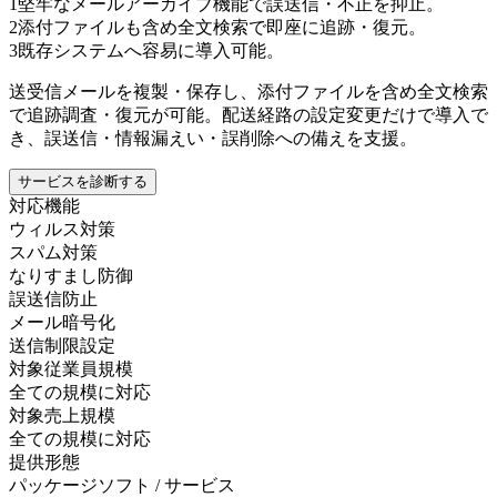
1
堅牢なメールアーカイブ機能で誤送信・不正を抑止。
2
添付ファイルも含め全文検索で即座に追跡・復元。
3
既存システムへ容易に導入可能。
送受信メールを複製・保存し、添付ファイルを含め全文検索
で追跡調査・復元が可能。配送経路の設定変更だけで導入で
き、誤送信・情報漏えい・誤削除への備えを支援。
サービスを診断する
対応機能
ウィルス対策
スパム対策
なりすまし防御
誤送信防止
メール暗号化
送信制限設定
対象従業員規模
全ての規模に対応
対象売上規模
全ての規模に対応
提供形態
パッケージソフト / サービス