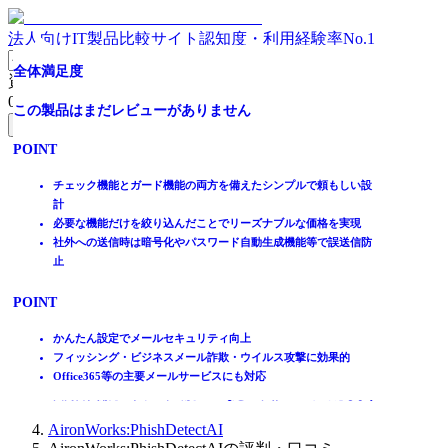
法人向けIT製品比較サイト
認知度・利用経験率No.1
[導入実績1,400社以上]クラウド型メールセキュリティ
[中小企業向け]料金そのままメールセキュリティ強化
クラウド型メールセキュリティサービス
[メールセキュリティの最適解！]
管理者、従業員に負担をかけないフィッシングメール対策
独自AI技術で迷惑メールを撃退！スパム撃退率 99.98%
全体満足度
全体満足度
資料請求リスト
0
件
全体満足度
全体満足度
全体満足度
全体満足度
全体満足度
全体満足度
この製品はまだレビューがありません
この製品はまだレビューがありません
無料資料請求フォームへ
☆☆☆☆☆
☆☆☆☆☆
☆☆☆☆☆
☆☆☆☆☆
☆☆☆☆☆
☆☆☆☆☆
POINT
POINT
ホーム
★★★★★
★★★★★
★★★★★
★★★★★
★★★★★
★★★★★
製品を探す
高度なマルチレイヤーセキュリティで受信・送信メールを保護
チェック機能とガード機能の両方を備えたシンプルで頼もしい設
4.0
4.3
3.9
4.0
4.0
4.0
ランキングから探す
お客様の受信トレイに届く前にEメールベースの脅威を強力に検知
計
記事を読む
柔軟な設定であらゆるEメール環境に導入できるため、使いやすい
必要な機能だけを絞り込んだことでリーズナブルな価格を実現
社外への送信時は暗号化やパスワード自動生成機能等で誤送信防
はじめての方へ
止
35
20
15
3
2
2
件
件
件
件
件
件
掲載について
ITトレンドへの掲載
POINT
POINT
POINT
POINT
POINT
POINT
イベントでリード獲得
動画で学ぶ
多層フィルタによってあらゆる脅威を強力ブロック
料金そのままでMicrosoft 365のメールセキュリティを強化
最新の脅威から会社を守る！アンチスパム・ウイルス対策
クラウド時代のセキュリティへ最適解！安心・安全を提供します
AIでビジネスメール詐欺の常套手段のなりすましを検出
かんたん設定でメールセキュリティ向上
脅威対策と誤送信対策をワンストップに実現
うっかりミスによる誤送信はメール取り消し機能で対策
選べる機能でメールセキュリティを万全に
高度なフィルタリング機能！どんなセキュリティーポリシーも実
不審メール報告機能ですり抜けた後の対処を自動化
フィッシング・ビジネスメール詐欺・ウイルス攻撃に効果的
IT製品比較TOP
Microsoft 365 と連携し、セキュリティ機能を強化
Microsoft 365 障害発生時もメール送受信を継続
お使いのメールサーバはそのままにゲートウェイ型でも利用可
現
APIを用いて簡単にMicrosoft 365やGoogle Workspaceと連携
Office365等の主要メールサービスにも対応
メール・FAX・SMS
能！
国内自社開発・サポートで脱PPAPなどの市場ニーズに即応します
メールセキュリティ
AironWorks:PhishDetectAI