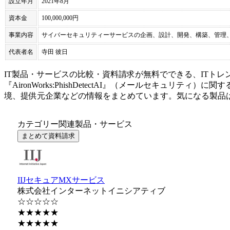
設立年月
2021年8月
資本金
100,000,000円
事業内容
サイバーセキュリティーサービスの企画、設計、開発、構築、管理
代表者名
寺田 彼日
IT製品・サービスの比較・資料請求が無料でできる、ITトレ
『
AironWorks:PhishDetectAI
』（
メールセキュリティ
）に関す
境、提供元企業などの情報をまとめています。気になる製品
カテゴリー関連製品・サービス
まとめて資料請求
IIJセキュアMXサービス
株式会社インターネットイニシアティブ
☆☆☆☆☆
★★★★★
★★★★★