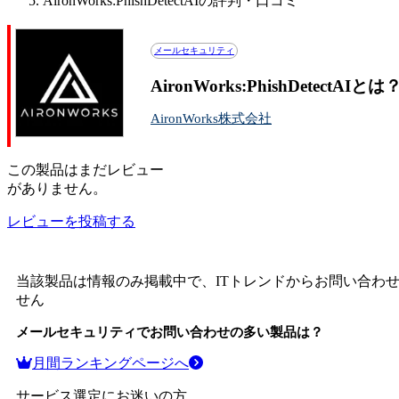
AironWorks:PhishDetectAIの評判・口コミ
メールセキュリティ
AironWorks:PhishDetec
AironWorks株式会社
この
製品
はまだレビュー
がありません。
レビューを投稿する
当該製品は情報のみ掲載中で、ITトレンドからお問い合わ
せん
メールセキュリティ
でお問い合わせの多い製品は？
月間ランキングページへ
サービス選定にお迷いの方