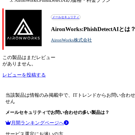
AironWorks:PhishDetectAIの価格・料金プラン
メールセキュリティ
AironWorks:PhishDetec
AironWorks株式会社
この
製品
はまだレビュー
がありません。
レビューを投稿する
当該製品は情報のみ掲載中で、ITトレンドからお問い合わ
せん
メールセキュリティ
でお問い合わせの多い製品は？
月間ランキングページへ
サービス選定にお迷いの方