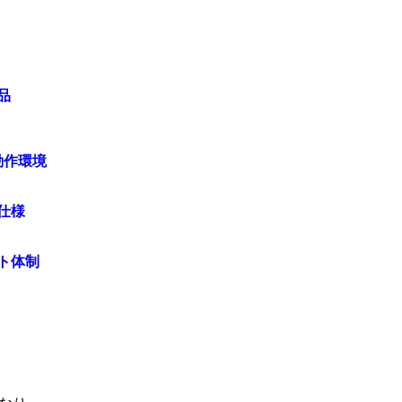
品
動作環境
仕様
ト体制