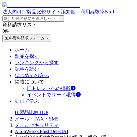
法人向けIT製品比較サイト
認知度・利用経験率No.1
資料請求リスト
0
件
無料資料請求フォームへ
ホーム
製品を探す
ランキングから探す
記事を読む
はじめての方へ
掲載について
ITトレンドへの掲載
イベントでリード獲得
動画で学ぶ
IT製品比較TOP
メール・FAX・SMS
メールセキュリティ
AironWorks:PhishDetectAI