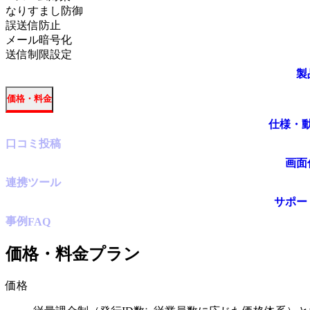
なりすまし防御
誤送信防止
メール暗号化
送信制限設定
製
価格・料金
仕様・
口コミ
投稿
画面
連携ツール
サポー
事例
FAQ
価格・料金プラン
価格