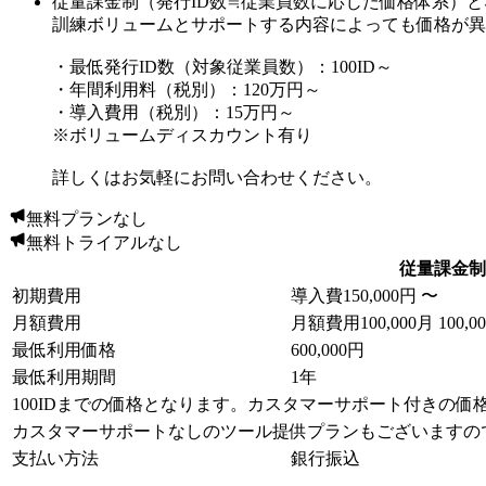
従量課金制（発行ID数≒従業員数に応じた価格体系）と
訓練ボリュームとサポートする内容によっても価格が異
・最低発行ID数（対象従業員数）：100ID～
・年間利用料（税別）：120万円～
・導入費用（税別）：15万円～
※ボリュームディスカウント有り
詳しくはお気軽にお問い合わせください。
無料プランなし
無料トライアルなし
従量課金制
初期費用
導入費
150,000円 〜
月額費用
月額費用
100,000月
100,0
最低利用価格
600,000円
最低利用期間
1年
100IDまでの価格となります。カスタマーサポート付きの
カスタマーサポートなしのツール提供プランもございますの
支払い方法
銀行振込