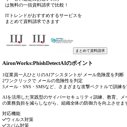
は無料の一括資料請求で比較！
ITトレンドがおすすめするサービスを
まとめて資料請求できます
まとめて資料請求
AironWorks:PhishDetectAI
のポイント
1
従業員一人ひとりのAIアシスタントが メール危険度を判断
2
ワンクリックで メールの危険性を判定
3
メール・SNS・SMSなど、さまざまな攻撃ベクトルで訓練
AIを活用した実践型のサイバーセキュリティ訓練、教育、
の業務負担を減らしながら、組織全体の防御力を向上させま
対応機能
ウィルス対策
スパム対策