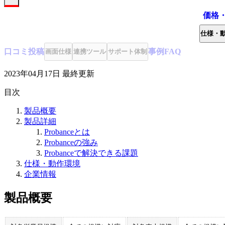
価格
仕様・
口コミ
投稿
事例
FAQ
画面仕様
連携ツール
サポート体制
2023年04月17日
最終更新
目次
製品概要
製品詳細
Probanceとは
Probanceの強み
Probanceで解決できる課題
仕様・動作環境
企業情報
製品概要