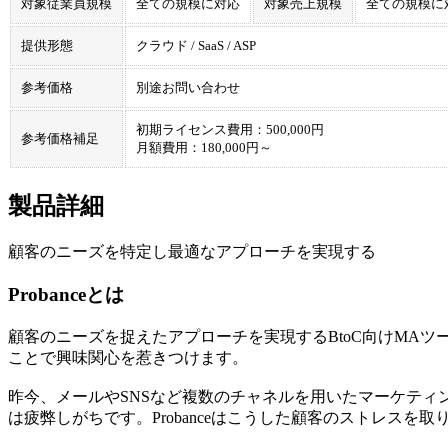
対象従業員規模
全ての規模に対応
対象売上規模
全ての規模に
提供形態
クラウド / SaaS / ASP
参考価格
別途お問い合わせ
初期ライセンス費用：500,000円
参考価格補足
月額費用：180,000円～
製品詳細
顧客のニーズを特定し最適なアプローチを実現する
Probanceとは
顧客のニーズを捉えたアプローチを実現するBtoC向けMA
ことで興味関心を惹きつけます。
昨今、メールやSNSなど複数のチャネルを用いたマーケティ
は疲弊しがちです。Probanceはこうした顧客のストレスを