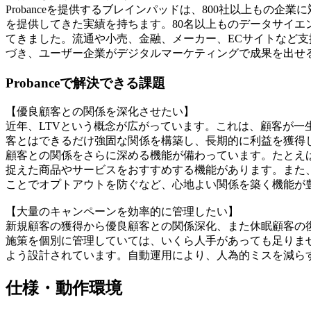
Probanceを提供するブレインパッドは、800社以上もの
を提供してきた実績を持ちます。80名以上ものデータサイエ
てきました。流通や小売、金融、メーカー、ECサイトなど
づき、ユーザー企業がデジタルマーケティングで成果を出せ
Probanceで解決できる課題
【優良顧客との関係を深化させたい】
近年、LTVという概念が広がっています。これは、顧客が一
客とはできるだけ強固な関係を構築し、長期的に利益を獲得しよ
顧客との関係をさらに深める機能が備わっています。たとえ
捉えた商品やサービスをおすすめする機能があります。また
ことでオプトアウトを防ぐなど、心地よい関係を築く機能が
【大量のキャンペーンを効率的に管理したい】
新規顧客の獲得から優良顧客との関係深化、また休眠顧客の
施策を個別に管理していては、いくら人手があっても足りません
よう設計されています。自動運用により、人為的ミスを減ら
仕様・動作環境