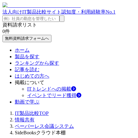
法人向けIT製品比較サイト
認知度・利用経験率No.1
資料請求リスト
0
件
無料資料請求フォームへ
ホーム
製品を探す
ランキングから探す
記事を読む
はじめての方へ
掲載について
ITトレンドへの掲載
イベントでリード獲得
動画で学ぶ
IT製品比較TOP
情報共有
ペーパーレス会議システム
SideBooksクラウド本棚