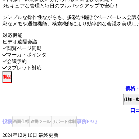
3
セキュアな管理と毎日のフルバックアップで安心！
シンプルな操作性ながらも、多彩な機能でペーパーレス会議
彩なメモや通知機能、検索機能により効率的な会議を実現し
対応機能
ビデオ遠隔会議
閲覧ページ同期
マーカ・ポインタ
会議予約
タブレット対応
製品
価格
仕様・
口
投稿
事例
FAQ
画面仕様
連携ツール
サポート体制
2024年12月16日
最終更新