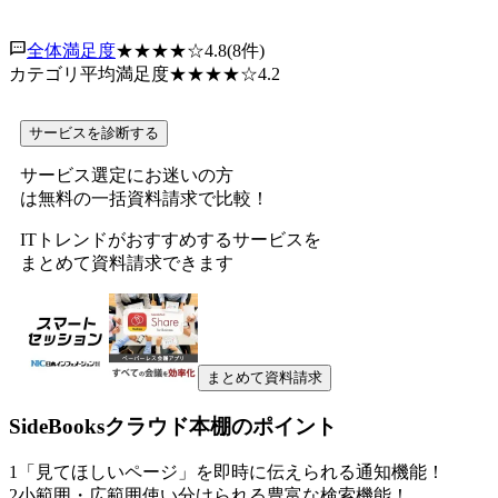
全体満足度
★★★★
☆
4.8
(
8
件)
カテゴリ平均満足度
★★★★
☆
4.2
サービスを診断する
サービス選定にお迷いの方
は無料の一括資料請求で比較！
ITトレンドがおすすめするサービスを
まとめて資料請求できます
まとめて資料請求
SideBooksクラウド本棚
のポイント
1
「見てほしいページ」を即時に伝えられる通知機能！
2
小範囲・広範囲使い分けられる豊富な検索機能！