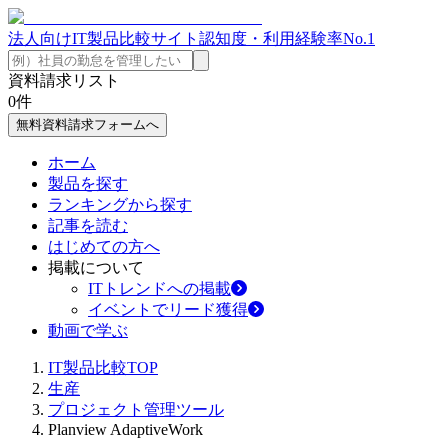
法人向けIT製品比較サイト
認知度・利用経験率No.1
資料請求リスト
0
件
無料資料請求フォームへ
ホーム
製品を探す
ランキングから探す
記事を読む
はじめての方へ
掲載について
ITトレンドへの掲載
イベントでリード獲得
動画で学ぶ
IT製品比較TOP
生産
プロジェクト管理ツール
Planview AdaptiveWork