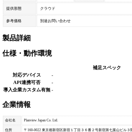
提供形態
クラウド
参考価格
別途お問い合わせ
製品詳細
仕様・動作環境
補足スペック
対応デバイス
-
API連携可否
-
導入企業カスタム有無
-
企業情報
会社名
Planview Japan Co. Ltd.
住所
〒160-0022 東京都新宿区新宿１丁目３６番２号新宿第七葉山ビル３