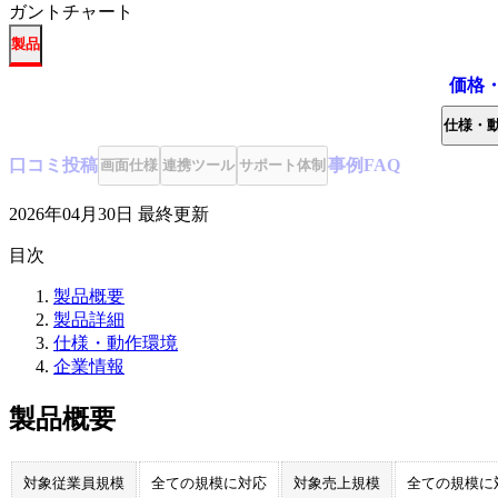
ガントチャート
製品
価格
仕様・
口コミ
投稿
事例
FAQ
画面仕様
連携ツール
サポート体制
2026年04月30日
最終更新
目次
製品概要
製品詳細
仕様・動作環境
企業情報
製品概要
対象従業員規模
全ての規模に対応
対象売上規模
全ての規模に