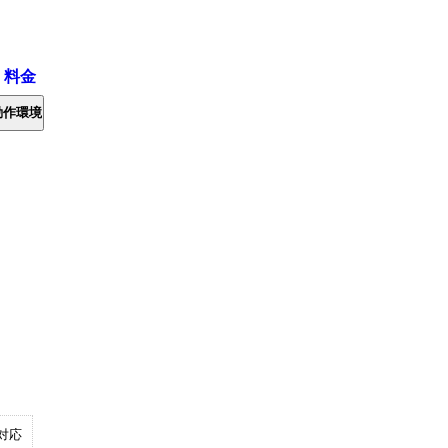
・料金
動作環境
対応