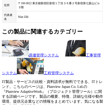
〒160-0022 東京都新宿区新宿１丁目３６番２号新宿第七葉山ビル
住所
３階
代表者
Matt Zilli
名
この製品に関連するカテゴリー
原価管理システム
工事管理
システム
工程管理システム
IT製品・サービスの比較・資料請求が無料でできる、ITトレ
ンド。こちらのページは、
Planview Japan Co. Ltd.
の
『
Planview AdaptiveWork
』（
プロジェクト管理ツール
）に関
する詳細ページです。製品の概要、特徴、詳細な仕様や動作
環境、提供元企業などの情報をまとめています。気になる製