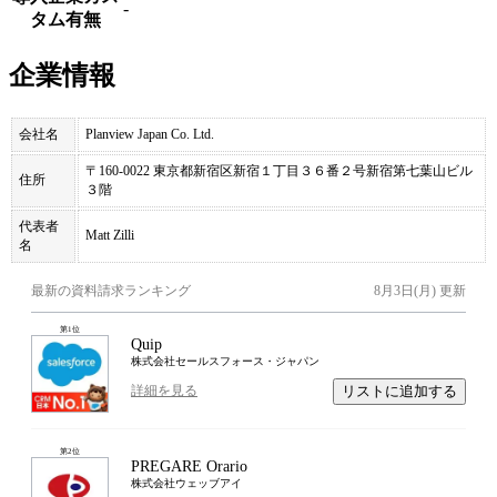
-
タム有無
企業情報
会社名
Planview Japan Co. Ltd.
〒160-0022 東京都新宿区新宿１丁目３６番２号新宿第七葉山ビル
住所
３階
代表者
Matt Zilli
名
最新の資料請求ランキング
8月3日(月)
更新
第
1
位
Quip
株式会社セールスフォース・ジャパン
リストに追加する
詳細を見る
第
2
位
PREGARE Orario
株式会社ウェッブアイ