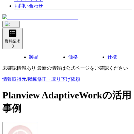
お問い合わせ
資料請求
0
製品
価格
仕様
未確認情報あり 最新の情報は公式ページをご確認ください
情報取得元
/
掲載修正・取り下げ依頼
Planview AdaptiveWork
の活用
事例