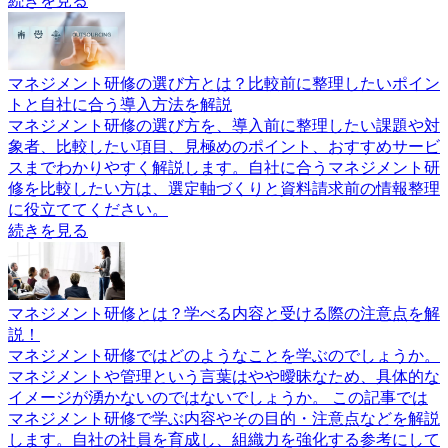
続きを見る
マネジメント研修の選び方とは？比較前に整理したいポイン
トと自社に合う導入方法を解説
マネジメント研修の選び方を、導入前に整理したい課題や対
象者、比較したい項目、見極めのポイント、おすすめサービ
スまでわかりやすく解説します。自社に合うマネジメント研
修を比較したい方は、選定軸づくりと資料請求前の情報整理
に役立ててください。
続きを見る
マネジメント研修とは？学べる内容と受ける際の注意点を解
説！
マネジメント研修ではどのようなことを学ぶのでしょうか。
マネジメントや管理という言葉はやや曖昧なため、具体的な
イメージが湧かないのではないでしょうか。 この記事では
マネジメント研修で学ぶ内容やその目的・注意点などを解説
します。自社の社員を育成し、組織力を強化する参考にして