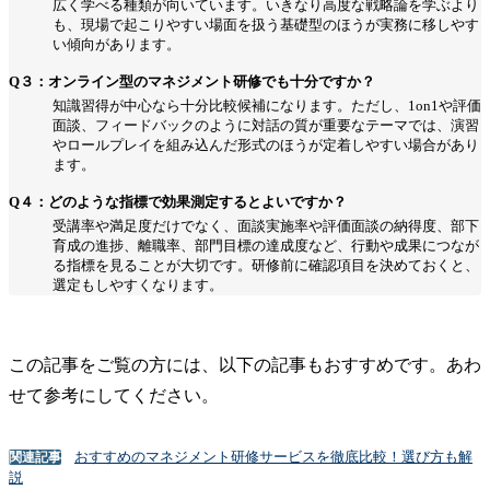
広く学べる種類が向いています。いきなり高度な戦略論を学ぶより
も、現場で起こりやすい場面を扱う基礎型のほうが実務に移しやす
い傾向があります。
Q３：オンライン型のマネジメント研修でも十分ですか？
知識習得が中心なら十分比較候補になります。ただし、1on1や評価
面談、フィードバックのように対話の質が重要なテーマでは、演習
やロールプレイを組み込んだ形式のほうが定着しやすい場合があり
ます。
Q４：どのような指標で効果測定するとよいですか？
受講率や満足度だけでなく、面談実施率や評価面談の納得度、部下
育成の進捗、離職率、部門目標の達成度など、行動や成果につなが
る指標を見ることが大切です。研修前に確認項目を決めておくと、
選定もしやすくなります。
この記事をご覧の方には、以下の記事もおすすめです。あわ
せて参考にしてください。
おすすめのマネジメント研修サービスを徹底比較！選び方も解
関連記事
説