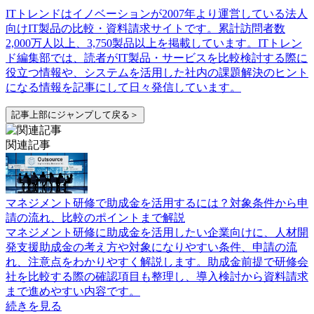
ITトレンドはイノベーションが2007年より運営している法人
向けIT製品の比較・資料請求サイトです。累計訪問者数
2,000万人以上、3,750製品以上を掲載しています。ITトレン
ド編集部では、読者がIT製品・サービスを比較検討する際に
役立つ情報や、システムを活用した社内の課題解決のヒント
になる情報を記事にして日々発信しています。
記事上部にジャンプして戻る＞
関連記事
マネジメント研修で助成金を活用するには？対象条件から申
請の流れ、比較のポイントまで解説
マネジメント研修に助成金を活用したい企業向けに、人材開
発支援助成金の考え方や対象になりやすい条件、申請の流
れ、注意点をわかりやすく解説します。助成金前提で研修会
社を比較する際の確認項目も整理し、導入検討から資料請求
まで進めやすい内容です。
続きを見る