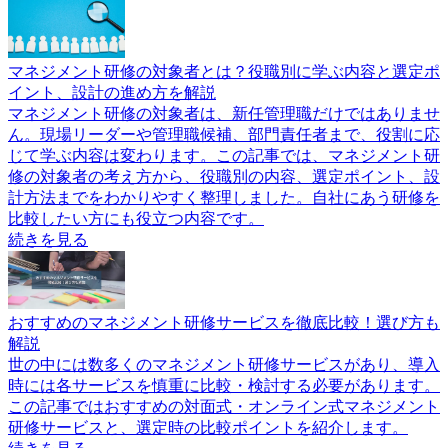
マネジメント研修の対象者とは？役職別に学ぶ内容と選定ポ
イント、設計の進め方を解説
マネジメント研修の対象者は、新任管理職だけではありませ
ん。現場リーダーや管理職候補、部門責任者まで、役割に応
じて学ぶ内容は変わります。この記事では、マネジメント研
修の対象者の考え方から、役職別の内容、選定ポイント、設
計方法までをわかりやすく整理しました。自社にあう研修を
比較したい方にも役立つ内容です。
続きを見る
おすすめのマネジメント研修サービスを徹底比較！選び方も
解説
世の中には数多くのマネジメント研修サービスがあり、導入
時には各サービスを慎重に比較・検討する必要があります。
この記事ではおすすめの対面式・オンライン式マネジメント
研修サービスと、選定時の比較ポイントを紹介します。