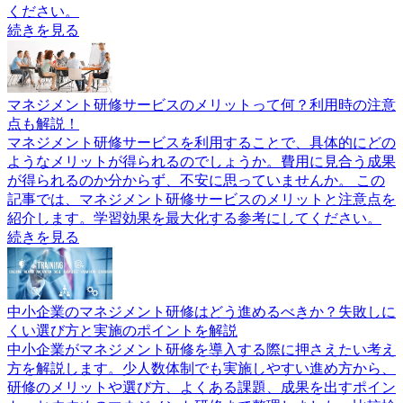
ください。
続きを見る
マネジメント研修サービスのメリットって何？利用時の注意
点も解説！
マネジメント研修サービスを利用することで、具体的にどの
ようなメリットが得られるのでしょうか。費用に見合う成果
が得られるのか分からず、不安に思っていませんか。 この
記事では、マネジメント研修サービスのメリットと注意点を
紹介します。学習効果を最大化する参考にしてください。
続きを見る
中小企業のマネジメント研修はどう進めるべきか？失敗しに
くい選び方と実施のポイントを解説
中小企業がマネジメント研修を導入する際に押さえたい考え
方を解説します。少人数体制でも実施しやすい進め方から、
研修のメリットや選び方、よくある課題、成果を出すポイン