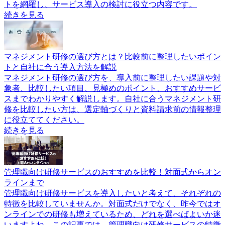
トを網羅し、サービス導入の検討に役立つ内容です。
続きを見る
マネジメント研修の選び方とは？比較前に整理したいポイン
トと自社に合う導入方法を解説
マネジメント研修の選び方を、導入前に整理したい課題や対
象者、比較したい項目、見極めのポイント、おすすめサービ
スまでわかりやすく解説します。自社に合うマネジメント研
修を比較したい方は、選定軸づくりと資料請求前の情報整理
に役立ててください。
続きを見る
管理職向け研修サービスのおすすめを比較！対面式からオン
ラインまで
管理職向け研修サービスを導入したいと考えて、それぞれの
特徴を比較していませんか。対面式だけでなく、昨今ではオ
ンラインでの研修も増えているため、どれを選べばよいか迷
いますよね。この記事では、管理職向け研修サービスの特徴