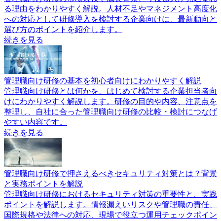
る理由をわかりやすく解説。人材不足やマネジメント高度化
への対応として研修導入を検討する企業向けに、最新動向と
選び方のポイントを紹介します。
続きを見る
管理職向け研修の基本を初心者向けにわかりやすく解説
管理職向け研修とは何かを、はじめて検討する企業担当者向
けにわかりやすく解説します。研修の目的や内容、注意点を
整理し、自社に合った管理職向け研修の比較・検討につなげ
やすい内容です。
続きを見る
管理職向け研修で押さえるべきセキュリティ対策とは？背景
と実務ポイントを解説
管理職向け研修におけるセキュリティ対策の重要性と、実践
ポイントを解説します。情報漏えいリスクや管理職の責任、
国際規格や法律への対応、現場で役立つ運用チェックポイン