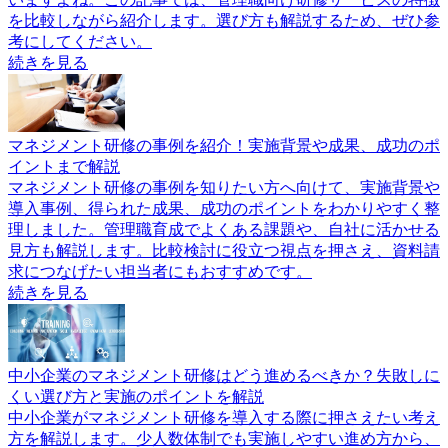
を比較しながら紹介します。選び方も解説するため、ぜひ参
考にしてください。
続きを見る
マネジメント研修の事例を紹介！実施背景や成果、成功のポ
イントまで解説
マネジメント研修の事例を知りたい方へ向けて、実施背景や
導入事例、得られた成果、成功のポイントをわかりやすく整
理しました。管理職育成でよくある課題や、自社に活かせる
見方も解説します。比較検討に役立つ視点を押さえ、資料請
求につなげたい担当者にもおすすめです。
続きを見る
中小企業のマネジメント研修はどう進めるべきか？失敗しに
くい選び方と実施のポイントを解説
中小企業がマネジメント研修を導入する際に押さえたい考え
方を解説します。少人数体制でも実施しやすい進め方から、