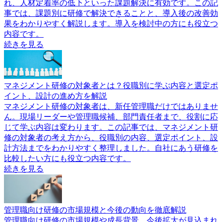
れ、人材定着率の低下といった課題解決に有効です。この記
事では、課題別に研修で解決できることと、導入後の改善効
果をわかりやすく解説します。導入を検討中の方にも役立つ
内容です。
続きを見る
マネジメント研修の対象者とは？役職別に学ぶ内容と選定ポ
イント、設計の進め方を解説
マネジメント研修の対象者は、新任管理職だけではありませ
ん。現場リーダーや管理職候補、部門責任者まで、役割に応
じて学ぶ内容は変わります。この記事では、マネジメント研
修の対象者の考え方から、役職別の内容、選定ポイント、設
計方法までをわかりやすく整理しました。自社にあう研修を
比較したい方にも役立つ内容です。
続きを見る
管理職向け研修の市場規模と今後の動向を徹底解説
管理職向け研修の市場規模や成長背景、今後拡大が見込まれ