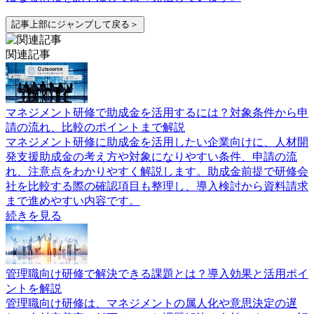
記事上部にジャンプして戻る＞
関連記事
マネジメント研修で助成金を活用するには？対象条件から申
請の流れ、比較のポイントまで解説
マネジメント研修に助成金を活用したい企業向けに、人材開
発支援助成金の考え方や対象になりやすい条件、申請の流
れ、注意点をわかりやすく解説します。助成金前提で研修会
社を比較する際の確認項目も整理し、導入検討から資料請求
まで進めやすい内容です。
続きを見る
管理職向け研修で解決できる課題とは？導入効果と活用ポイ
ントを解説
管理職向け研修は、マネジメントの属人化や意思決定の遅