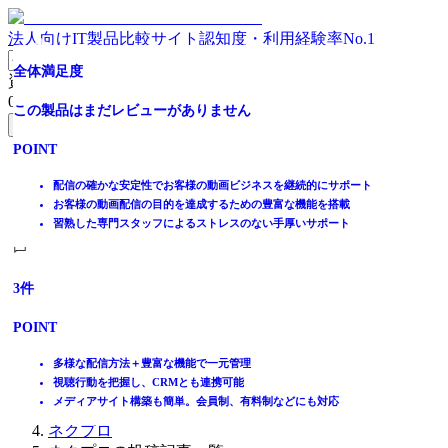
法人向けIT製品比較サイト
認知度・利用経験率No.1
ウェビナー・動画配信を、成果の出る「営業の場」に変え
全体満足度
資料請求リスト
ていく
0
件
この製品はまだレビューがありません
無料資料請求フォームへ
全体満足度
POINT
ホーム
☆☆☆☆☆
製品を探す
配信の確かな安定性でお客様の動画ビジネスを継続的にサポート
★★★★★
ランキングから探す
お客様の動画配信の目的を達成するための豊富な機能を搭載
3.3
記事を読む
習熟した専門スタッフによるストレスのない手厚いサポート
はじめての方へ
掲載について
ITトレンドへの掲載
3
件
イベントでリード獲得
POINT
動画で学ぶ
多様な配信方法＋豊富な機能で一元管理
IT製品比較TOP
視聴行動を把握し、CRMとも連携可能
ネットワークインフラ
メディアサイト構築も簡単。会員制、有料制などにも対応
ウェビナー・Webセミナーツール
ネクプロ