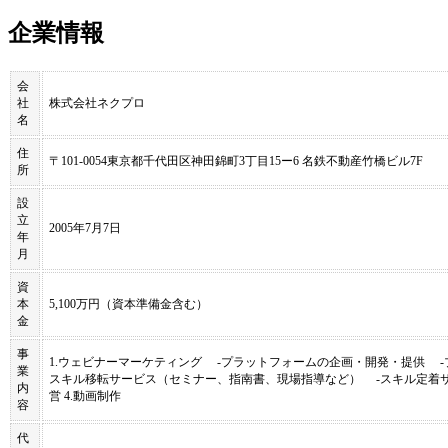
企業情報
会
社
株式会社ネクプロ
名
住
〒101-0054東京都千代田区神田錦町3丁目15ー6 名鉄不動産竹橋ビル7F
所
設
立
2005年7月7日
年
月
資
本
5,100万円（資本準備金含む）
金
事
1.ウェビナーマーケティング -プラットフォームの企画・開発・提供 -
業
スキル移転サービス（セミナー、指南書、現場指導など） -スキル定着サ
内
営 4.動画制作
容
代