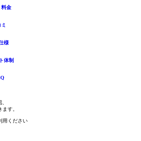
・料金
コミ
仕様
ト体制
AQ
認、
きます。
利用ください