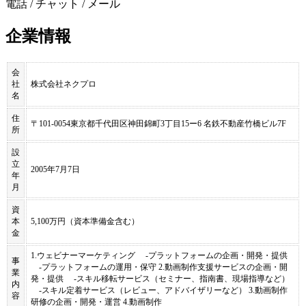
電話 / チャット / メール
企業情報
会
社
株式会社ネクプロ
名
住
〒101-0054東京都千代田区神田錦町3丁目15ー6 名鉄不動産竹橋ビル7F
所
設
立
2005年7月7日
年
月
資
本
5,100万円（資本準備金含む）
金
1.ウェビナーマーケティング -プラットフォームの企画・開発・提供
事
-プラットフォームの運用・保守 2.動画制作支援サービスの企画・開
業
発・提供 -スキル移転サービス（セミナー、指南書、現場指導など）
内
-スキル定着サービス（レビュー、アドバイザリーなど） 3.動画制作
容
研修の企画・開発・運営 4.動画制作