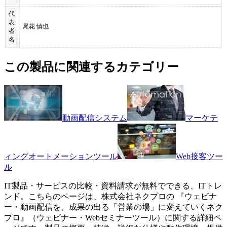
代
表
尾花 慎也
者
名
この製品に関連するカテゴリー
動画配信システム
マーケテ
ィングオートメーションツール
Web接客ツー
ル
IT製品・サービスの比較・資料請求が無料でできる、ITトレ
ンド。こちらのページは、
株式会社ネクプロ
の 『
ウェビナ
ー・動画配信を、成果の出る「営業の場」に変えていく
ネク
プロ
』（
ウェビナー・Webセミナーツール
）に関する詳細ペ