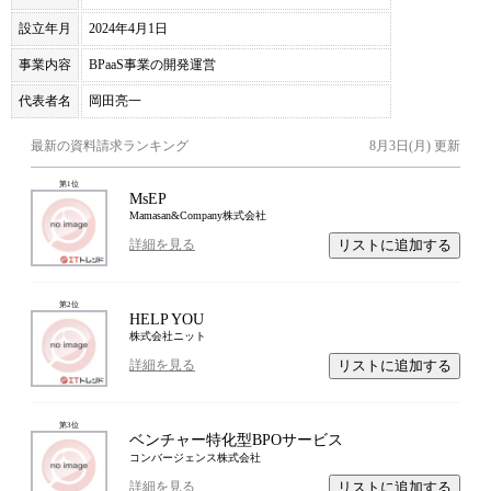
設立年月
2024年4月1日
事業内容
BPaaS事業の開発運営
代表者名
岡田亮一
最新の資料請求ランキング
8月3日(月)
更新
第
1
位
MsEP
Mamasan&Company株式会社
リストに追加する
詳細を見る
第
2
位
HELP YOU
株式会社ニット
リストに追加する
詳細を見る
第
3
位
ベンチャー特化型BPOサービス
コンバージェンス株式会社
リストに追加する
詳細を見る