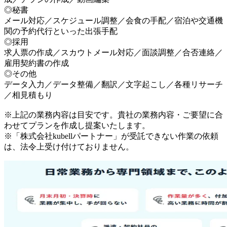
◎秘書
メール対応／スケジュール調整／会食の手配／宿泊や交通機
関の予約代行といった出張手配
◎採用
求人票の作成／スカウトメール対応／面談調整／合否連絡／
雇用契約書の作成
◎その他
データ入力／データ整備／翻訳／文字起こし／各種リサーチ
／相見積もり
※上記の業務内容は目安です。貴社の業務内容・ご要望に合
わせてプランを作成し提案いたします。
※「株式会社kubellパートナー」が受託できない作業の依頼
は、法令上受け付けておりません。