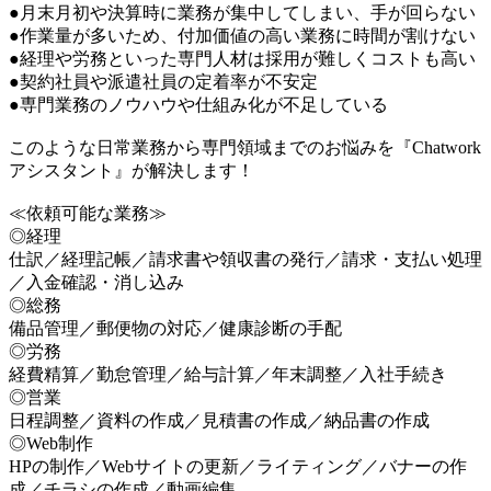
●月末月初や決算時に業務が集中してしまい、手が回らない
●作業量が多いため、付加価値の高い業務に時間が割けない
●経理や労務といった専門人材は採用が難しくコストも高い
●契約社員や派遣社員の定着率が不安定
●専門業務のノウハウや仕組み化が不足している
このような日常業務から専門領域までのお悩みを『Chatwork
アシスタント』が解決します！
≪依頼可能な業務≫
◎経理
仕訳／経理記帳／請求書や領収書の発行／請求・支払い処理
／入金確認・消し込み
◎総務
備品管理／郵便物の対応／健康診断の手配
◎労務
経費精算／勤怠管理／給与計算／年末調整／入社手続き
◎営業
日程調整／資料の作成／見積書の作成／納品書の作成
◎Web制作
HPの制作／Webサイトの更新／ライティング／バナーの作
成／チラシの作成／動画編集