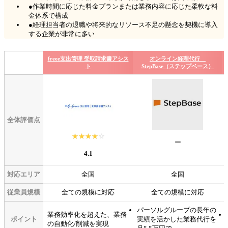
●作業時間に応じた料金プランまたは業務内容に応じた柔軟な料
金体系で構成
●経理担当者の退職や将来的なリソース不足の懸念を契機に導入
する企業が非常に多い
freee支出管理 受取請求書アシス
オンライン経理代行
ト
StepBase（ステップベース）
全体評価点
☆☆☆☆☆
★★★★★
ー
4.1
対応エリア
全国
全国
従業員規模
全ての規模に対応
全ての規模に対応
パーソルグループの長年の
業務効率化を超えた、業務
ポイント
実績を活かした業務代行を
の⾃動化/削減を実現