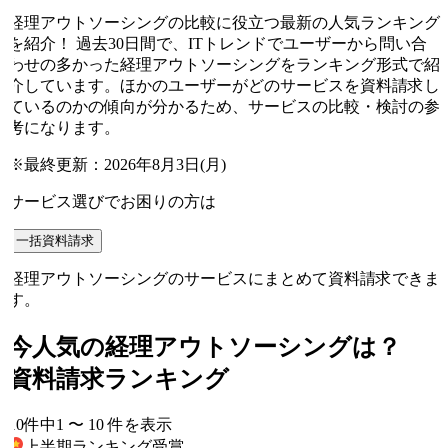
経理アウトソーシングの比較に役立つ最新の人気ランキング
を紹介！ 過去30日間で、ITトレンドでユーザーから問い合
わせの多かった経理アウトソーシングをランキング形式で紹
介しています。ほかのユーザーがどのサービスを資料請求し
ているのかの傾向が分かるため、サービスの比較・検討の参
考になります。
※最終更新：
2026年8月3日(月)
サービス選びでお困りの方は
一括資料請求
経理アウトソーシングのサービスにまとめて資料請求できま
す。
今人気の
経理アウトソーシング
は？
資料請求ランキング
10
件中
1
〜
10
件
を表示
上半期ランキング
受賞