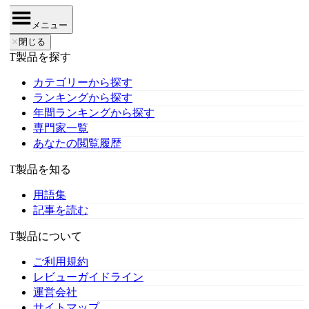
メニュー
✕
閉じる
IT製品を探す
カテゴリーから探す
ランキングから探す
年間ランキングから探す
専門家一覧
あなたの閲覧履歴
IT製品を知る
用語集
記事を読む
IT製品について
ご利用規約
レビューガイドライン
運営会社
サイトマップ