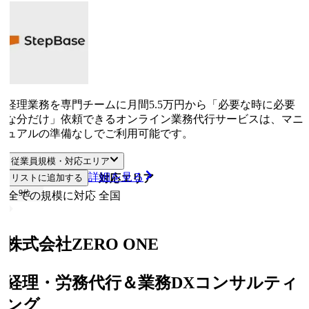
経理業務を専門チームに月間5.5万円から「必要な時に必要
な分だけ」依頼できるオンライン業務代行サービスは、マニ
ュアルの準備なしでご利用可能です。
従業員規模・対応エリア
詳細を見る
リストに追加する
従業員規模
対応エリア
9
位
全ての規模に対応
全国
株式会社ZERO ONE
経理・労務代行＆業務DXコンサルティ
ング