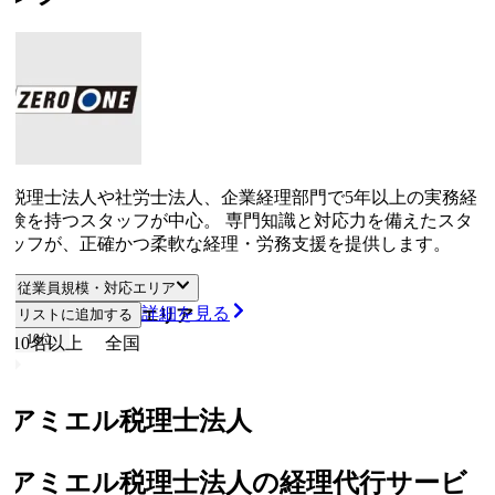
税理士法人や社労士法人、企業経理部門で5年以上の実務経
験を持つスタッフが中心。 専門知識と対応力を備えたスタ
ッフが、正確かつ柔軟な経理・労務支援を提供します。
従業員規模・対応エリア
詳細を見る
従業員規模
リストに追加する
対応エリア
10
位
10名以上
全国
アミエル税理士法人
アミエル税理士法人の経理代行サービ