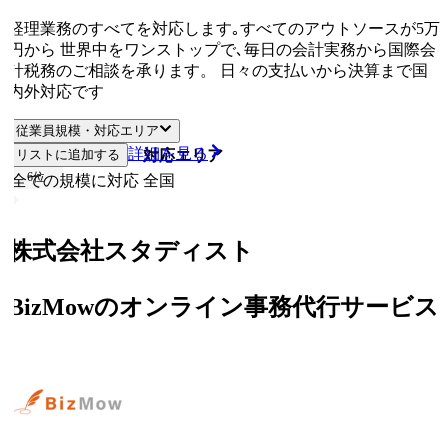
経理業務のすべてを対応します｡すべてのアウトソースが5万
円から 世界中をワンストップで､毎日の会計実務から国際会
計税務のご相談を承ります。 日々の支払いから決算まで国
内外対応です
従業員規模・対応エリア
詳細を見る
リストに追加する
従業員規模
対応エリア
6
位
全ての規模に対応
全国
株式会社スタディスト
BizMowのオンライン事務代行サービス