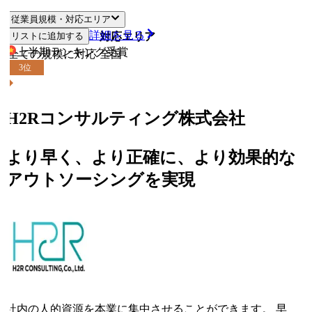
従業員規模・対応エリア
詳細を見る
リストに追加する
従業員規模
対応エリア
上半期ランキング
受賞
全ての規模に対応
全国
3
位
H2Rコンサルティング株式会社
より早く、より正確に、より効果的な
アウトソーシングを実現
社内の人的資源を本業に集中させることができます。 早