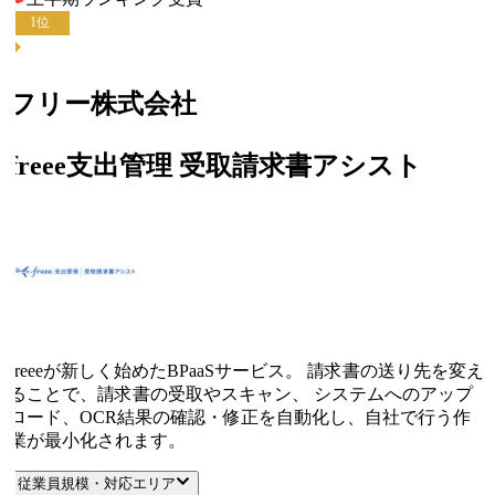
1
位
フリー株式会社
freee支出管理 受取請求書アシスト
freeeが新しく始めたBPaaSサービス。 請求書の送り先を変え
ることで、請求書の受取やスキャン、 システムへのアップ
ロード、OCR結果の確認・修正を自動化し、自社で行う作
業が最小化されます。
従業員規模・対応エリア