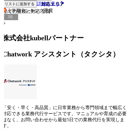
詳細を見る
リストに追加する
従業員規模
対応エリア
上半期ランキング
受賞
全ての規模に対応
全国
2
位
株式会社kubellパートナー
Chatwork アシスタント（タクシタ）
「安く・早く・高品質」に日常業務から専門領域まで幅広く
対応できる業務代行サービスです。マニュアルや育成の必要
はなく、お問い合わせから最短5日での業務代行を実現しま
す。