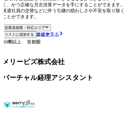
く、かつ正確な月次決算データを手にすることができます。
派遣社員の交替などに伴う引継の煩わしさや不安を取り除く
ことができます。
従業員規模・対応エリア
詳細を見る
従業員規模
リストに追加する
対応エリア
4
位
10名以上
首都圏
メリービズ株式会社
バーチャル経理アシスタント