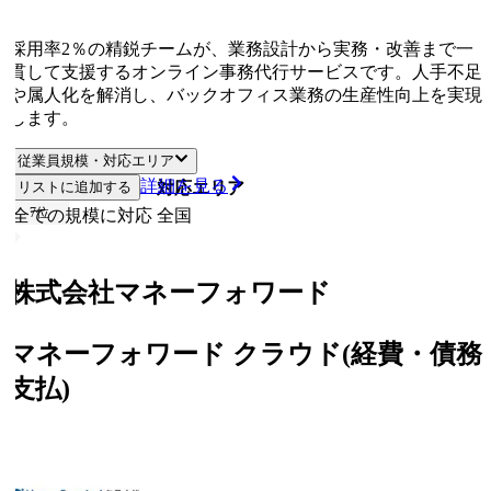
採用率2％の精鋭チームが、業務設計から実務・改善まで一
貫して支援するオンライン事務代行サービスです。人手不足
や属人化を解消し、バックオフィス業務の生産性向上を実現
します。
従業員規模・対応エリア
詳細を見る
リストに追加する
従業員規模
対応エリア
7
位
全ての規模に対応
全国
株式会社マネーフォワード
マネーフォワード クラウド(経費・債務
支払)