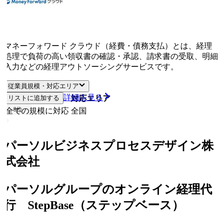
マネーフォワード クラウド（経費・債務支払）とは、経理
処理で負荷の高い領収書の確認・承認、請求書の受取、明細
入力などの経理アウトソーシングサービスです。
従業員規模・対応エリア
詳細を見る
リストに追加する
従業員規模
対応エリア
8
位
全ての規模に対応
全国
パーソルビジネスプロセスデザイン株
式会社
パーソルグループのオンライン経理代
行 StepBase（ステップベース）