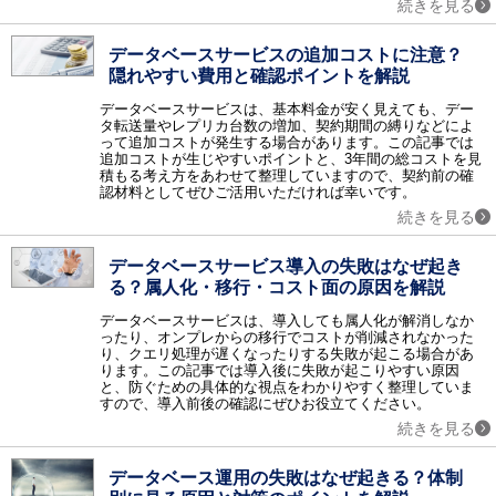
続きを見る
情報共有
グループウェア / ナレッジマネジメント / 文書管理 / エンタープライズサーチ / 社内SNS・ビジネスチャット / ファイル転送 / FAQシステム / レポーティングツール / ペーパーレス会議 / コラボレーションツール / 契約書管理システム / マニュアル作成ツール / 議事録作成ツール / 音声認識ソフト / 会議効率化ツール / 社内ポータル / 文字起こしツール / カレンダーツール / 社内掲示板 / 位置情報管理システム
データベースサービスの追加コストに注意？
ビジネスプロセス
隠れやすい費用と確認ポイントを解説
ワークフロー / BPM / RPAツール / タスク管理ツール / 業務可視化ツール / 会議室予約システム / XR（AR・VR・MR）システム / バーチャルオフィスツール / 施工管理サービス / インバウンド支援 / M&A・事業承継コンサル / 歯科クリニック支援サービス / IT点呼システム / 貿易管理システム / 内部監査 / PRM
データベースサービスは、基本料金が安く見えても、デー
営業支援
タ転送量やレプリカ台数の増加、契約期間の縛りなどによ
SFA / オンライン商談システム / セールスイネーブルメントツール
って追加コストが発生する場合があります。この記事では
追加コストが生じやすいポイントと、3年間の総コストを見
顧客管理
積もる考え方をあわせて整理していますので、契約前の確
CRM / 名刺管理 / 与信管理 / コールセンターシステム / 電子カルテ / 会員管理・ポイント管理 / VOC（顧客の声） / キャンペーンマネジメント / 電子カルテ 大病院 / 電子カルテ 中小病院 / 電子カルテ 有床クリニック / 電子カルテ 無床クリニック / 電子カルテ 在宅 / IVR / カスタマーサクセスツール / 日程調整ツール / 店舗アプリ作成ツール / ホテル・宿泊施設向けシステム（PMS） / ボイスボット / 介護ソフト / LINE予約 / 民泊運営支援サービス
認材料としてぜひご活用いただければ幸いです。
メール・FAX・SMS
続きを見る
メール配信システム / メールセキュリティ / スパム対策 / メールアーカイブ / FAX配信 / メール共有 / メール誤送信対策 / メール暗号化 / クラウドメール / SMS送信サービス / メールリレーサービス / CPaaS
データベースサービス導入の失敗はなぜ起き
マーケティング
る？属人化・移行・コスト面の原因を解説
レコメンドエンジン / マーケティングオートメーションツール / コンテンツマーケティング / Web接客ツール / サイト離脱防止（ポップアップ）ツール / メールマーケティングシステム / SEOツール / SNS管理ツール / ABテストツール / フォーム作成ツール / 広告運用ツール / ヒートマップツール / CDP（カスタマーデータプラットフォーム） / MEOツール / アプリ解析ツール / プッシュ通知サービス / LINEマーケティングツール / ランディングページ作成ツール（LP作成ツール） / MEO対策サービス / マーケティングツール / LLMO対策サービス
データ蓄積・分析
データベースサービスは、導入しても属人化が解消しなか
ったり、オンプレからの移行でコストが削減されなかった
BIツール / テキストマイニング / DWH / データマイニング / ETL / 商圏分析・エリアマーケティング / ソーシャル分析 / BIツール クラウド / BIツール導入・活用支援 / DMP / SaaS管理システム / 機械学習（マシンラーニング） / 企業データベース / 予測分析ツール / Webサイト翻訳ツール / 脱炭素支援サービス / 広告効果測定
り、クエリ処理が遅くなったりする失敗が起こる場合があ
WEB
ります。この記事では導入後に失敗が起こりやすい原因
と、防ぐための具体的な視点をわかりやすく整理していま
CMS / アクセス解析 / ECサイト構築 / 動画配信システム / オンライン決済システム / 予約システム / EC管理ソフト / ショッピングカート / チャット接客ツール / チャットボット / Webコンサルティング / ノーコード・ローコード開発 / イベント管理システム / ネットショップ管理システム / サイト内検索ツール / Webデザインツール / EFOツール
すので、導入前後の確認にぜひお役立てください。
通信インフラ
続きを見る
VPN / IP電話 / CDN / マルチホーミング / WAN / PBX / WAN高速化 / VPN 海外・国際 / 法人携帯 / 法人向けポケットWifi
ハードウェアインフラ
データベース運用の失敗はなぜ起きる？体制
ストレージ / サーバ / シンクライアント / KVMスイッチ / UPS / PDU