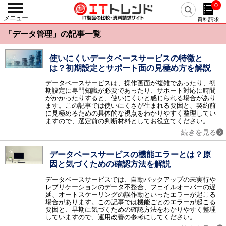
0
戻る
メニュー
資料請求
カテゴリーから探す
「データ管理」の記事一覧
人事・労務
人事システム / eラーニング / 勤怠管理・就業管理 / 【旧】人事評価システム / 給与明細電子化 / 経費精算システム / 給与計算システム / タレントマネジメント / シフト管理・人員計画（WFM） / 人事評価システム / 採用管理・選考管理システム / 健康管理システム / マイナンバー管理システム / 経費精算システム クラウド / 労務管理システム / eラーニングコンテンツ作成・提供 / 従業員満足度調査（ES調査） / 給与前払いサービス / Web面接・オンライン面接 / 離職防止・定着率向上ツール / 年末調整支援システム / 目標管理システム / 人事コンサルティング / メンタルヘルス・ストレスチェック / 1on1ツール / 採用サイト作成ツール / リファレンスチェックサービス / 反社チェックツール / リファラル採用ツール / 出張管理システム(BTM) / スキル管理システム / フリーランス管理システム / 組織診断サービス / CLM（契約ライフサイクルマネジメント） / 中途採用支援サービス / 新卒採用支援サービス / デジタル給与ソリューション
使いにくいデータベースサービスの特徴と
は？初期設定とサポート面の見極め方を解説
基幹統合
ERP / SCM / EAI / ERP クラウド / 美容クリニック支援サービス / アパレル業支援システム
データベースサービスは、操作画面が複雑であったり、初
期設定に専門知識が必要であったり、サポート対応に時間
会計
がかかったりすると、使いにくいと感じられる場合があり
会計ソフト / 固定資産管理 / IT資産管理 / 債務管理・債権管理 / 予算管理 / 会計ソフト クラウド / 請求書受取サービス / 経営管理システム / 連結会計システム / リース資産管理システム / 電子マネー送金代行 / 振込代行サービス
ます。この記事では使いにくさが生まれる要因と、契約前
に見極めるための具体的な視点をわかりやすく整理してい
AIサービス
ますので、選定前の判断材料としてお役立てください。
AI-OCR / AI翻訳（自動翻訳）ツール / AIコンサルティング / AI契約書レビューサービス / AIライティングサービス / 生成AI開発サービス / 生成AI導入サービス / 医療向け生成AIサービス / AI開発サービス / AI導入サービス / 医療向けAIサービス / AIエージェント / AI電話自動応答サービス / 経理AIエージェント / 専用AI構築プラットフォーム
続きを見る
販売
販売管理 / POSシステム / 電子帳票システム / 帳票電子化 / 見積管理 / 店舗管理 / Web請求書・クラウド請求書 / 販売管理 クラウド / 販売管理 パッケージ / 販売管理 製造業 / 販売管理 医薬品 / 販売管理 商社・卸売 / 帳票クラウドサービス / サブスクリプション管理システム / 越境EC
データベースサービスの機能エラーとは？原
生産
因と気づくための確認方法を解説
生産管理 / PLM / プロジェクト管理 / 原価管理 / 図面管理（EDM） / PDM / 部品管理（BOM） / 工程管理 / 工事管理 / 温湿度管理システム / CO2排出量管理システム / 商品情報管理システム（PIM） / BOM/BOP生成・変換エンジン
データベースサービスでは、自動バックアップの未実行や
在庫・購買
レプリケーションのデータ不整合、フェイルオーバーの遅
延、オートスケーリングの誤作動といったエラーが起こる
EDI / 在庫管理 / 需要予測 / 購買管理 / 受発注システム / 電子契約システム / 見積査定システム / 病院在庫管理システム（SPD）
場合があります。この記事では機能ごとのエラーが起こる
物流・倉庫
要因と、早期に気づくための確認方法をわかりやすく整理
していますので、運用改善の参考にしてください。
物流管理 / 倉庫管理（WMS） / 配送管理システム / ピッキングシステム / 物流代行 / バース管理システム / 送り状発行システム