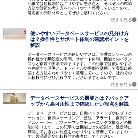
ネットワーク監視 / サーバ運用監視 / ログ監視 / トラフィック監視 / MSPサービス（運用監視代行）
記事では規模別に起こりやすい懸念点と、それぞれの確認
方法や対策の考え方をわかりやすく整理していますので、
認証
選定前の判断材料としてぜひご活用ください。
生体認証 / 電子認証 / シングルサインオン / ワンタイムパスワード / ID管理 / 電子署名 / 時刻認証 / 特権ID管理 / PKI認証 / 電話認証・SMS認証 / 多要素認証（MFA）ツール / CIAM / ISO認証 / ISMS認証機関 / IDaaS
続きを見る
アウトソーシング
経理アウトソーシング / 社宅代行 / オフィス移転 / オフィスデザイン・レイアウト / レンタルユニフォーム / キッティングサービス / 文書保管 / 給与アウトソーシング / 年末調整アウトソーシング / 営業代行（セールスアウトソーシング） / スキャニングサービス・スキャン代行 / オンラインアシスタント（秘書）・業務代行サービス / 通販（EC）コンサルティング・代行 / DX支援・コンサルティング・アウトソーシング / ITアウトソーシングサービス / 法人向け決済代行・請求代行サービス / 福利厚生サービス / SNS運用代行サービス / 記事作成代行サービス / 顧問紹介サービス / マーケティングオートメーションツール導入・運用代行（MAツール導入・運用代行） / 会計ソフト導入・運用代行 / 電話代行（コールセンターアウトソーシング） / ショート動画マーケティング / ダイレクトリクルーティング代行 / 法人向け労働保険申請代行 / 法人向け社会保険申請代行 / ECサイト制作代行
使いやすいデータベースサービスの見分け方
は？操作性とサポート体制の確認ポイントを
研修
解説
研修 / 新入社員向け研修 / 営業力強化研修 / コミュニケーション研修 / 管理職向け研修 / ビジネスマナー研修 / リーダーシップ研修 / マネジメント研修 / グローバル（語学）研修 / セキュリティ研修 / コンプライアンス研修 / AI研修
金融サービス
データベースサービスの使いやすさは、管理コンソールの
ファクタリング
操作性や初期設定の手間、サポート体制、機能とのバラン
スなど複数の要素で決まります。この記事では使いやすさ
採用支援
を判断する基準と、トライアルや事例を活用して実際に確
認する方法をわかりやすく整理していますので、社内での
適性検査 / 採用コンサルティング / 採用アウトソーシング / 新卒紹介 / 採用イベント
比較検討にぜひお役立てくださいますと幸いです。
IT導入補助金
続きを見る
【補助金対象】人事給与・勤怠管理 / 【補助金対象】仕入販売・在庫管理 / 【補助金対象】会計・原価管理 / 【補助金対象】ERP（基幹統合） / 【補助金対象】顧客管理・案件管理 / 【補助金対象】ワークフロー（承認申請） / 【補助金対象】グループウェア・情報共有 / 【補助金対象】POS・店舗管理 / 【補助金対象】電子カルテ / 【補助金対象】介護福祉業向けシステム / 【補助金対象】製造業向けシステム / 【補助金対象】経費精算システム / 【補助金対象】名刺管理 / 【補助金対象】財務会計・管理会計 / 【補助金対象】原価・予算管理 / 【補助金対象】文書管理（帳票/契約書/その他） / 法人向け助成金申請代行
その他
データベースサービスの機能とは？バックア
スマートデバイス連携システム / GoogleApps導入支援 / 安否確認システム / アンケートシステム / 文書電子化 / 物品管理 / 化学物質管理システム / 運行管理システム / 受付システム / グループウェア導入支援 / リモートコントロール（遠隔操作） / デジタルサイネージ / 分散処理（HPCクラスタ） / 知的財産管理 / デジタル著作権管理（DRM） / e文書ソリューション / 保育園・幼稚園システム / セキュリティ特集 / 賃貸管理ソフト / ホームページ制作 / コラム / テレワーク特集 / テレワーク特集_ネオキャリア / アノテーション / ワークブース / 動作解析ソリューション / ビジネスマッチングサービス / 内部統制ツール
ップから高可用性まで確認したい観点を解説
調査レポート
データベースサービスには、自動バックアップやレプリケ
調査レポート
ーション、自動スケーリング、監視・アラート、自動フェ
イルオーバー、パフォーマンスチューニング支援などの機
能があります。この記事では機能ごとの役割と、選定時に
確認しておきたい視点をわかりやすく整理していますの
で、製品選定や比較検討の参考にしてください。