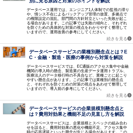
別に見る原因と対策のポイントを解説
ネットワークインフラ
データベース運用では、エンジニア1人体制での監視の滞り
CTI / ロードバランサ / 電話会議 / リモートアクセス / ネットワーク機器 / テレビ会議 / Web会議 / 無線LAN構築 / アプリケーションデリバリコントローラ / ウェビナー・Webセミナーツール / 法人PC
や、情シス不在によるバックアップ管理の放置、多拠点で
の権限設定の混乱、部門間の方針対立といった失敗が起こ
ネットワークセキュリティ
る場合があります。この記事では失敗の傾向と、それぞれ
ファイアウォール / WAF / 不正侵入検知・防御システム（IDS・IPS） / ネットワーク暗号化 / DDoS対策 / 検疫ネットワーク / サイバー攻撃対策 / アクセスコントロール / Web改ざん検知 / EDR / ゼロトラスト・セキュリティ / クラウドセキュリティ / CASB / 情報漏洩対策サービス / 第三者保守 (EOSL保守) / ASM
を防ぐための具体的な対策の視点をわかりやすく整理して
いますので、運用改善の参考にしてください。
その他のセキュリティ
続きを見る
ウィルス対策 / セキュリティ診断 / 暗号化 / フィルタリングソフト / 入退室管理 / セキュリティシステム / 印刷セキュリティ / DLP / UTM（統合脅威管理） / コピー防止 / 標的型攻撃対策 / ハードディスク暗号化 / USBメモリ暗号化 / ファイル暗号化 / マイナンバーセキュリティ / 防犯カメラ・監視カメラ / 風評被害対策サービス / データレスクライアント
データセンター
データベースサービスの業種別懸念点とは？E
データセンターソリューション / ホスティング / ハウジング
C・金融・製造・医療の事例から対策を解説
データ管理
データベースサービスでは、EC通販のアクセス集中や金融
データベース / BCP（事業継続計画）対策ソリューション / データバックアップ / データ軽量化・データ最適化 / クラスタリング / データレプリケーション / データベースセキュリティ / PCバックアップソフト / データ消去ソフト / 不動産業務支援システム
機関の導入時の懸念、製造業の生産データ運用トラブル、
運用管理
医療法人のデータ移行時の不具合など、業種ごとに起こり
やすい懸念点があります。この記事では業種別の懸念点
統合運用管理 / ログ管理 / サービスデスク / MDM（モバイル端末管理） / フォレンジック / コンフィグ管理 / LCMサービス / ジョブ管理 / クライアントPC管理 / APMツール / 飲食業支援システム / ヘルプデスクサービス / PSI管理
と、それぞれを防ぐための対策の視点をあわせて整理して
いますので、導入前の参考にしてください。
設計開発
開発ツール / CAD / オフショア開発 / 超高速開発 / 3D CADソフト / 統合開発環境（IDE） / スマホアプリ開発ツール / CAEソフト / CI/CDツール / バージョン管理システム / 設備保全管理システム（CMMS） / 受託開発 / 図面比較システム
続きを見る
仮想化
サーバ仮想化 / ストレージ仮想化 / デスクトップ仮想化 / アプリケーション仮想化 / ネットワーク仮想化
データベースサービスの企業規模別懸念点と
は？費用対効果と機能不足の見直し方を解説
クラウド
クラウド構築 / オンラインストレージ / IaaS / PaaS / クラウドサーバー / iPaaS
データベースサービスは、企業規模とスペックの組み合わ
せを誤ると、費用対効果の悪化や機能不足、アクセス集中
監視
時の応答遅延といった懸念が生じる場合があります。この