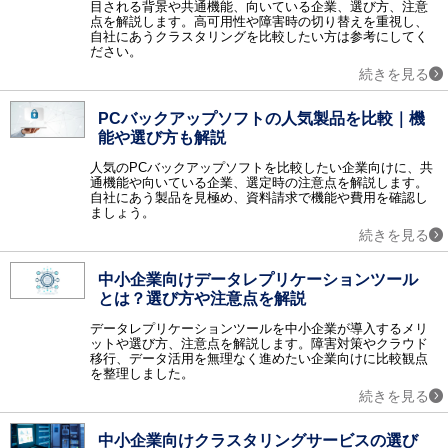
目される背景や共通機能、向いている企業、選び方、注意
点を解説します。高可用性や障害時の切り替えを重視し、
ネットワークインフラ
自社にあうクラスタリングを比較したい方は参考にしてく
CTI / ロードバランサ / 電話会議 / リモートアクセス / ネットワーク機器 / テレビ会議 / Web会議 / 無線LAN構築 / アプリケーションデリバリコントローラ / ウェビナー・Webセミナーツール / 法人PC
ださい。
ネットワークセキュリティ
続きを見る
ファイアウォール / WAF / 不正侵入検知・防御システム（IDS・IPS） / ネットワーク暗号化 / DDoS対策 / 検疫ネットワーク / サイバー攻撃対策 / アクセスコントロール / Web改ざん検知 / EDR / ゼロトラスト・セキュリティ / クラウドセキュリティ / CASB / 情報漏洩対策サービス / 第三者保守 (EOSL保守) / ASM
その他のセキュリティ
PCバックアップソフトの人気製品を比較｜機
ウィルス対策 / セキュリティ診断 / 暗号化 / フィルタリングソフト / 入退室管理 / セキュリティシステム / 印刷セキュリティ / DLP / UTM（統合脅威管理） / コピー防止 / 標的型攻撃対策 / ハードディスク暗号化 / USBメモリ暗号化 / ファイル暗号化 / マイナンバーセキュリティ / 防犯カメラ・監視カメラ / 風評被害対策サービス / データレスクライアント
能や選び方も解説
データセンター
人気のPCバックアップソフトを比較したい企業向けに、共
データセンターソリューション / ホスティング / ハウジング
通機能や向いている企業、選定時の注意点を解説します。
自社にあう製品を見極め、資料請求で機能や費用を確認し
データ管理
ましょう。
データベース / BCP（事業継続計画）対策ソリューション / データバックアップ / データ軽量化・データ最適化 / クラスタリング / データレプリケーション / データベースセキュリティ / PCバックアップソフト / データ消去ソフト / 不動産業務支援システム
続きを見る
運用管理
統合運用管理 / ログ管理 / サービスデスク / MDM（モバイル端末管理） / フォレンジック / コンフィグ管理 / LCMサービス / ジョブ管理 / クライアントPC管理 / APMツール / 飲食業支援システム / ヘルプデスクサービス / PSI管理
中小企業向けデータレプリケーションツール
とは？選び方や注意点を解説
設計開発
開発ツール / CAD / オフショア開発 / 超高速開発 / 3D CADソフト / 統合開発環境（IDE） / スマホアプリ開発ツール / CAEソフト / CI/CDツール / バージョン管理システム / 設備保全管理システム（CMMS） / 受託開発 / 図面比較システム
データレプリケーションツールを中小企業が導入するメリ
ットや選び方、注意点を解説します。障害対策やクラウド
仮想化
移行、データ活用を無理なく進めたい企業向けに比較観点
サーバ仮想化 / ストレージ仮想化 / デスクトップ仮想化 / アプリケーション仮想化 / ネットワーク仮想化
を整理しました。
クラウド
続きを見る
クラウド構築 / オンラインストレージ / IaaS / PaaS / クラウドサーバー / iPaaS
監視
中小企業向けクラスタリングサービスの選び