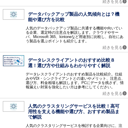
続きを見る
情報共有
グループウェア / ナレッジマネジメント / 文書管理 / エンタープライズサーチ / 社内SNS・ビジネスチャット / ファイル転送 / FAQシステム / レポーティングツール / ペーパーレス会議 / コラボレーションツール / 契約書管理システム / マニュアル作成ツール / 議事録作成ツール / 音声認識ソフト / 会議効率化ツール / 社内ポータル / 文字起こしツール / カレンダーツール / 社内掲示板 / 位置情報管理システム
データバックアップ製品の人気傾向とは？機
ビジネスプロセス
能や選び方を比較
ワークフロー / BPM / RPAツール / タスク管理ツール / 業務可視化ツール / 会議室予約システム / XR（AR・VR・MR）システム / バーチャルオフィスツール / 施工管理サービス / インバウンド支援 / M&A・事業承継コンサル / 歯科クリニック支援サービス / IT点呼システム / 貿易管理システム / 内部監査 / PRM
人気のデータバックアップ製品に共通する機能や向いてい
営業支援
る企業、選定時の注意点を解説します。クラウドやサー
SFA / オンライン商談システム / セールスイネーブルメントツール
バ、Microsoft 365、kintoneなど用途別に比較し、自社にあ
う製品を選ぶポイントも紹介します。
顧客管理
続きを見る
CRM / 名刺管理 / 与信管理 / コールセンターシステム / 電子カルテ / 会員管理・ポイント管理 / VOC（顧客の声） / キャンペーンマネジメント / 電子カルテ 大病院 / 電子カルテ 中小病院 / 電子カルテ 有床クリニック / 電子カルテ 無床クリニック / 電子カルテ 在宅 / IVR / カスタマーサクセスツール / 日程調整ツール / 店舗アプリ作成ツール / ホテル・宿泊施設向けシステム（PMS） / ボイスボット / 介護ソフト / LINE予約 / 民泊運営支援サービス
メール・FAX・SMS
データレスクライアントのおすすめ比較８
メール配信システム / メールセキュリティ / スパム対策 / メールアーカイブ / FAX配信 / メール共有 / メール誤送信対策 / メール暗号化 / クラウドメール / SMS送信サービス / メールリレーサービス / CPaaS
選！選び方や仕組みもわかりやすく解説
マーケティング
データレスクライアントのおすすめ製品を比較紹介。仕組
レコメンドエンジン / マーケティングオートメーションツール / コンテンツマーケティング / Web接客ツール / サイト離脱防止（ポップアップ）ツール / メールマーケティングシステム / SEOツール / SNS管理ツール / ABテストツール / フォーム作成ツール / 広告運用ツール / ヒートマップツール / CDP（カスタマーデータプラットフォーム） / MEOツール / アプリ解析ツール / プッシュ通知サービス / LINEマーケティングツール / ランディングページ作成ツール（LP作成ツール） / MEO対策サービス / マーケティングツール / LLMO対策サービス
みやVDI・シンクライアントとの違いやメリット、注意点、
データ蓄積・分析
選び方、料金相場も解説します。PCにデータを残さず、情
報漏えい対策を強化したい方は参考にしてください。
BIツール / テキストマイニング / DWH / データマイニング / ETL / 商圏分析・エリアマーケティング / ソーシャル分析 / BIツール クラウド / BIツール導入・活用支援 / DMP / SaaS管理システム / 機械学習（マシンラーニング） / 企業データベース / 予測分析ツール / Webサイト翻訳ツール / 脱炭素支援サービス / 広告効果測定
続きを見る
WEB
CMS / アクセス解析 / ECサイト構築 / 動画配信システム / オンライン決済システム / 予約システム / EC管理ソフト / ショッピングカート / チャット接客ツール / チャットボット / Webコンサルティング / ノーコード・ローコード開発 / イベント管理システム / ネットショップ管理システム / サイト内検索ツール / Webデザインツール / EFOツール
人気のクラスタリングサービスを比較！高可
通信インフラ
用性を支える機能や選び方、おすすめ製品ま
VPN / IP電話 / CDN / マルチホーミング / WAN / PBX / WAN高速化 / VPN 海外・国際 / 法人携帯 / 法人向けポケットWifi
で解説
ハードウェアインフラ
人気のクラスタリングサービスを検討する企業向けに、注
ストレージ / サーバ / シンクライアント / KVMスイッチ / UPS / PDU