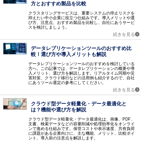
ネットワーク監視 / サーバ運用監視 / ログ監視 / トラフィック監視 / MSPサービス（運用監視代行）
方とおすすめ製品を比較
認証
クラスタリングサービスは、重要システムの停止リスクを
生体認証 / 電子認証 / シングルサインオン / ワンタイムパスワード / ID管理 / 電子署名 / 時刻認証 / 特権ID管理 / PKI認証 / 電話認証・SMS認証 / 多要素認証（MFA）ツール / CIAM / ISO認証 / ISMS認証機関 / IDaaS
抑えたい中小企業に役立つ仕組みです。導入メリットや選
び方、注意点、おすすめ製品を比較し、自社にあうサービ
アウトソーシング
スを検討しましょう。
経理アウトソーシング / 社宅代行 / オフィス移転 / オフィスデザイン・レイアウト / レンタルユニフォーム / キッティングサービス / 文書保管 / 給与アウトソーシング / 年末調整アウトソーシング / 営業代行（セールスアウトソーシング） / スキャニングサービス・スキャン代行 / オンラインアシスタント（秘書）・業務代行サービス / 通販（EC）コンサルティング・代行 / DX支援・コンサルティング・アウトソーシング / ITアウトソーシングサービス / 法人向け決済代行・請求代行サービス / 福利厚生サービス / SNS運用代行サービス / 記事作成代行サービス / 顧問紹介サービス / マーケティングオートメーションツール導入・運用代行（MAツール導入・運用代行） / 会計ソフト導入・運用代行 / 電話代行（コールセンターアウトソーシング） / ショート動画マーケティング / ダイレクトリクルーティング代行 / 法人向け労働保険申請代行 / 法人向け社会保険申請代行 / ECサイト制作代行
続きを見る
研修
研修 / 新入社員向け研修 / 営業力強化研修 / コミュニケーション研修 / 管理職向け研修 / ビジネスマナー研修 / リーダーシップ研修 / マネジメント研修 / グローバル（語学）研修 / セキュリティ研修 / コンプライアンス研修 / AI研修
データレプリケーションツールのおすすめ比
較！選び方や導入メリットも解説
金融サービス
ファクタリング
データレプリケーションツールのおすすめを検討している
方へ。この記事では、データレプリケーションの概要や導
採用支援
入メリット、選び方を解説します。リアルタイム同期や災
適性検査 / 採用コンサルティング / 採用アウトソーシング / 新卒紹介 / 採用イベント
害対策、クラウド移行などの活用例も紹介するので、自社
にあうツール選定の参考にしてください。
IT導入補助金
【補助金対象】人事給与・勤怠管理 / 【補助金対象】仕入販売・在庫管理 / 【補助金対象】会計・原価管理 / 【補助金対象】ERP（基幹統合） / 【補助金対象】顧客管理・案件管理 / 【補助金対象】ワークフロー（承認申請） / 【補助金対象】グループウェア・情報共有 / 【補助金対象】POS・店舗管理 / 【補助金対象】電子カルテ / 【補助金対象】介護福祉業向けシステム / 【補助金対象】製造業向けシステム / 【補助金対象】経費精算システム / 【補助金対象】名刺管理 / 【補助金対象】財務会計・管理会計 / 【補助金対象】原価・予算管理 / 【補助金対象】文書管理（帳票/契約書/その他） / 法人向け助成金申請代行
続きを見る
その他
クラウド型データ軽量化・データ最適化と
スマートデバイス連携システム / GoogleApps導入支援 / 安否確認システム / アンケートシステム / 文書電子化 / 物品管理 / 化学物質管理システム / 運行管理システム / 受付システム / グループウェア導入支援 / リモートコントロール（遠隔操作） / デジタルサイネージ / 分散処理（HPCクラスタ） / 知的財産管理 / デジタル著作権管理（DRM） / e文書ソリューション / 保育園・幼稚園システム / セキュリティ特集 / 賃貸管理ソフト / ホームページ制作 / コラム / テレワーク特集 / テレワーク特集_ネオキャリア / アノテーション / ワークブース / 動作解析ソリューション / ビジネスマッチングサービス / 内部統制ツール
は？機能や選び方を解説
調査レポート
調査レポート
クラウド型データ軽量化・データ最適化は、画像、PDF、
文書、検索データなどの容量削減や処理効率化をオンライ
ンで進める仕組みです。保管コストや表示速度、共有負荷
に課題がある企業向けに、主な機能、メリット、比較ポイ
ント、導入前の注意点を解説します。