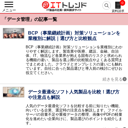
0
戻る
メニュー
資料請求
カテゴリーから探す
「データ管理」の記事一覧
人事・労務
人事システム / eラーニング / 勤怠管理・就業管理 / 【旧】人事評価システム / 給与明細電子化 / 経費精算システム / 給与計算システム / タレントマネジメント / シフト管理・人員計画（WFM） / 人事評価システム / 採用管理・選考管理システム / 健康管理システム / マイナンバー管理システム / 経費精算システム クラウド / 労務管理システム / eラーニングコンテンツ作成・提供 / 従業員満足度調査（ES調査） / 給与前払いサービス / Web面接・オンライン面接 / 離職防止・定着率向上ツール / 年末調整支援システム / 目標管理システム / 人事コンサルティング / メンタルヘルス・ストレスチェック / 1on1ツール / 採用サイト作成ツール / リファレンスチェックサービス / 反社チェックツール / リファラル採用ツール / 出張管理システム(BTM) / スキル管理システム / フリーランス管理システム / 組織診断サービス / CLM（契約ライフサイクルマネジメント） / 中途採用支援サービス / 新卒採用支援サービス / デジタル給与ソリューション
BCP（事業継続計画）対策ソリューションを
業種別に解説｜選び方と比較観点
基幹統合
ERP / SCM / EAI / ERP クラウド / 美容クリニック支援サービス / アパレル業支援システム
BCP（事業継続計画）対策ソリューションを業種別にわか
りやすく解説します。製造業や医療、建設、金融、自治
会計
体、IT、物流など各業界が抱える固有のリスクと求められ
会計ソフト / 固定資産管理 / IT資産管理 / 債務管理・債権管理 / 予算管理 / 会計ソフト クラウド / 請求書受取サービス / 経営管理システム / 連結会計システム / リース資産管理システム / 電子マネー送金代行 / 振込代行サービス
る機能の違い、製品を選ぶ際の比較観点やよくある質問ま
でまとめました。クラウドとオンプレミスの違いにも触れ
AIサービス
ています。自社に合った製品選びと導入前の検討にぜひお
AI-OCR / AI翻訳（自動翻訳）ツール / AIコンサルティング / AI契約書レビューサービス / AIライティングサービス / 生成AI開発サービス / 生成AI導入サービス / 医療向け生成AIサービス / AI開発サービス / AI導入サービス / 医療向けAIサービス / AIエージェント / AI電話自動応答サービス / 経理AIエージェント / 専用AI構築プラットフォーム
役立てください。
販売
続きを見る
販売管理 / POSシステム / 電子帳票システム / 帳票電子化 / 見積管理 / 店舗管理 / Web請求書・クラウド請求書 / 販売管理 クラウド / 販売管理 パッケージ / 販売管理 製造業 / 販売管理 医薬品 / 販売管理 商社・卸売 / 帳票クラウドサービス / サブスクリプション管理システム / 越境EC
データ最適化ソフト人気製品を比較！選び方
生産
や注意点も解説
生産管理 / PLM / プロジェクト管理 / 原価管理 / 図面管理（EDM） / PDM / 部品管理（BOM） / 工程管理 / 工事管理 / 温湿度管理システム / CO2排出量管理システム / 商品情報管理システム（PIM） / BOM/BOP生成・変換エンジン
在庫・購買
人気のデータ最適化ソフトを比較する前に知りたい機能、
向いている企業、選定時の注意点を解説します。ファイル
EDI / 在庫管理 / 需要予測 / 購買管理 / 受発注システム / 電子契約システム / 見積査定システム / 病院在庫管理システム（SPD）
サーバの容量不足や重複データの整理、画像やPDFの軽量
物流・倉庫
化を進めたい企業向けに、製品選びのポイントを紹介しま
す。
物流管理 / 倉庫管理（WMS） / 配送管理システム / ピッキングシステム / 物流代行 / バース管理システム / 送り状発行システム