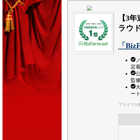
【3年
ラウ
「BizF
定
監
ー
プライマル