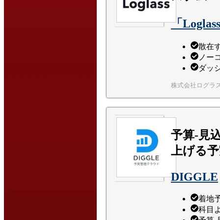
「Logla
散在
ノー
ダッ
株式会社ログラ
予算-見
上げる予
DIGGLE
着地
科目