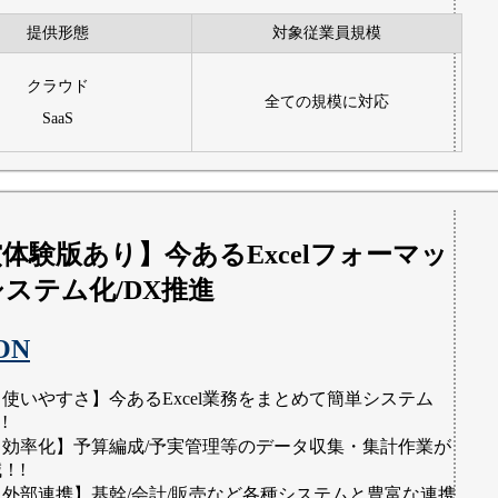
提供形態
対象従業員規模
クラウド
全ての規模に対応
SaaS
体験版あり】今あるExcelフォーマッ
ステム化/DX推進
ON
【使いやすさ】今あるExcel業務をまとめて簡単システム
!
【効率化】予算編成/予実管理等のデータ収集・集計作業が
！!
【外部連携】基幹/会計/販売など各種システムと豊富な連携