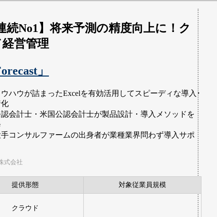
連続No1】将来予測の精度向上に！ク
ド経営管理
orecast」
ノウハウが詰まったExcelを有効活用してスピーディな導入･
着化
公認会計士・米国公認会計士が製品設計・導入メソッドを
修
大手コンサルファームの出身者が業種業界問わず導入サポ
ト
株式会社
提供形態
対象従業員規模
クラウド