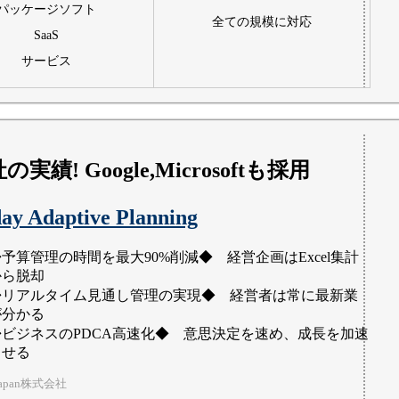
パッケージソフト
全ての規模に対応
SaaS
サービス
社の実績! Google,Microsoftも採用
ay Adaptive Planning
予算管理の時間を最大90%削減◆ 経営企画はExcel集計
から脱却
◆リアルタイム見通し管理の実現◆ 経営者は常に最新業
が分かる
◆ビジネスのPDCA高速化◆ 意思決定を速め、成長を加速
させる
r Japan株式会社