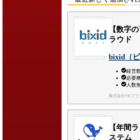
【数字の
ラウド
bixid
経営
必要機
人数
株式会社YKプラ
【年間ラ
ステム