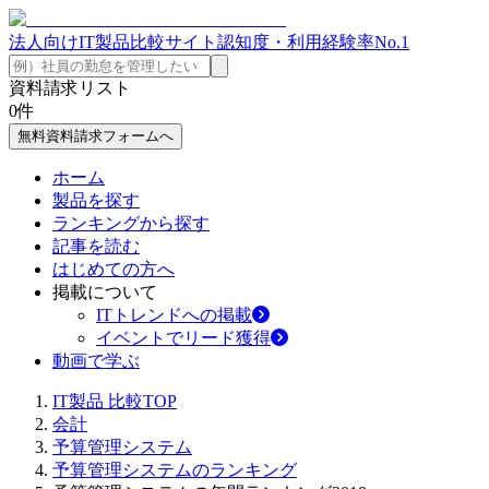
法人向けIT製品比較サイト
認知度・利用経験率No.1
資料請求リスト
0
件
無料資料請求フォームへ
ホーム
製品を探す
ランキングから探す
記事を読む
はじめての方へ
掲載について
ITトレンドへの掲載
イベントでリード獲得
動画で学ぶ
IT製品 比較TOP
会計
予算管理システム
予算管理システムのランキング