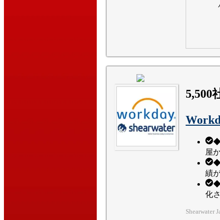
5,500
Workd
◆
屋
績
化
Shearwate