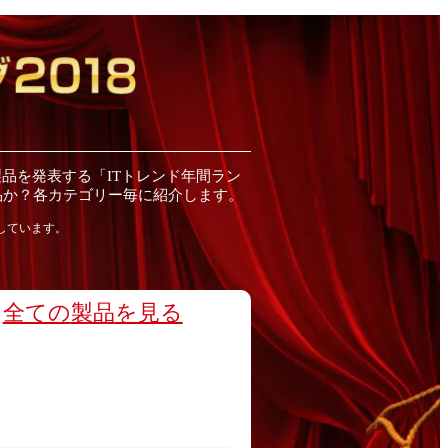
製品
を発表する「ITトレンド
年間
ラン
品
か？各カテゴリー毎に紹介します。
しています。
全ての
製品
を見る