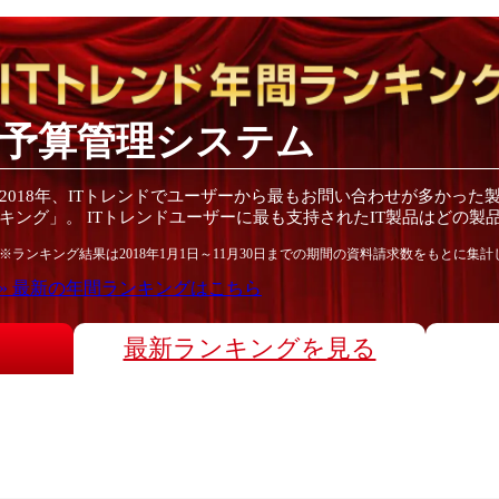
予算管理システム
2018
年
、ITトレンドでユーザーから最もお問い合わせが多かった
キング」。 ITトレンドユーザーに最も支持されたIT
製品
はどの
製
※ランキング結果は
2018
年1月1日～
11月30日
までの期間の資料請求数をもとに集計
» 最新の
年間
ランキングはこちら
最新ランキングを見る