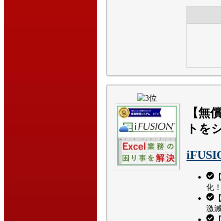
【無償
トをシ
iFUSI
化！
激減