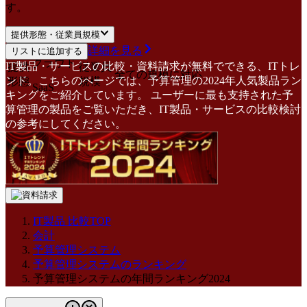
す。
提供形態・従業員規模
詳細を見る
リストに追加する
クラウド
IT製品・サービスの比較・資料請求が無料でできる、ITトレ
提供
従業員
全ての規模に対応
ンド。こちらのページでは、予算管理の2024年人気製品ラン
形態
規模
SaaS
キングをご紹介しています。 ユーザーに最も支持された予
算管理の製品をご覧いただき、IT製品・サービスの比較検討
の参考にしてください。
IT製品 比較TOP
会計
予算管理システム
予算管理システムのランキング
予算管理システムの年間ランキング2024