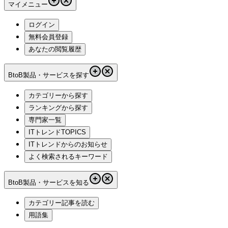
マイメニュー
ログイン
無料会員登録
あなたの閲覧履歴
BtoB製品・サービスを探す
カテゴリーから探す
ランキングから探す
専門家一覧
ITトレンドTOPICS
ITトレンドからのお知らせ
よく検索されるキーワード
BtoB製品・サービスを知る
カテゴリー記事を読む
用語集