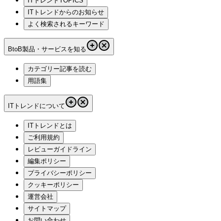
ITトレンドTOPICS
ITトレンドからのお知らせ
よく検索されるキーワード
BtoB製品・サービスを知る
カテゴリー記事を読む
用語集
ITトレンドについて
ITトレンドとは
ご利用規約
レビューガイドライン
編集ポリシー
プライバシーポリシー
クッキーポリシー
運営会社
サイトマップ
お問い合わせ