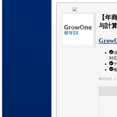
【年商
与計
Grow
対
株式会社 