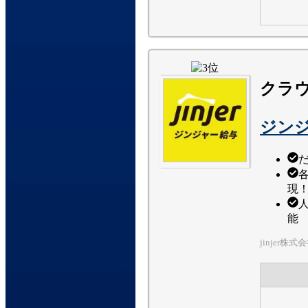
クラ
ジン
現
能
jinjer株式