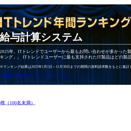
給与計算システム
2025
年
、ITトレンドでユーザーから最もお問い合わせが多かった
キング」。 ITトレンドユーザーに最も支持されたIT
製品
はどの
製
※ランキング結果は
2025
年1月1日～
11月30日
までの期間の資料請求数をもとに集計
» 最新の
年間
ランキングはこちら
模（100名未満）