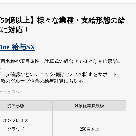
50億以上】様々な業種・支給形態の給
算に対応！
One 給与SX
項目名称や項目属性、計算式の組合せで様々な支給形態に
応
データ確認などのチェック機能でミスの防止をサポート
複数のグループ企業の給与計算にも対応
ニッセイコム
提供形態
対象従業員規模
オンプレミス
クラウド
250名以上