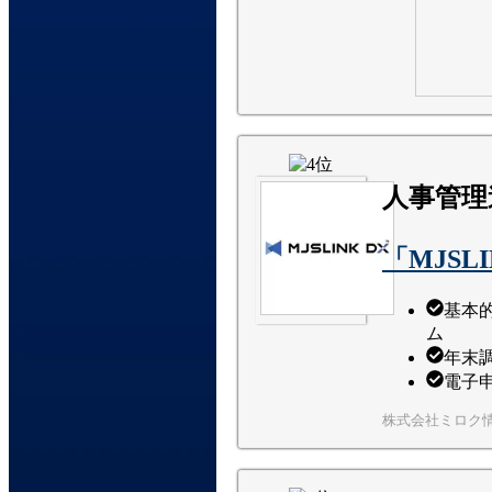
人事管理
「MJSL
基本
ム
年末
電子申
株式会社ミロク