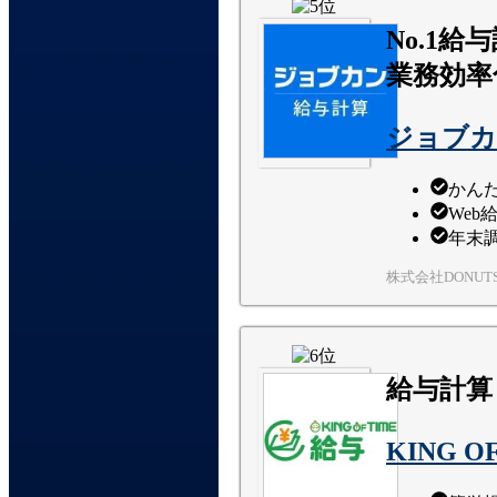
No.1
業務効率
ジョブカ
かん
Web
年末
株式会社DONUT
給与計算
KING O