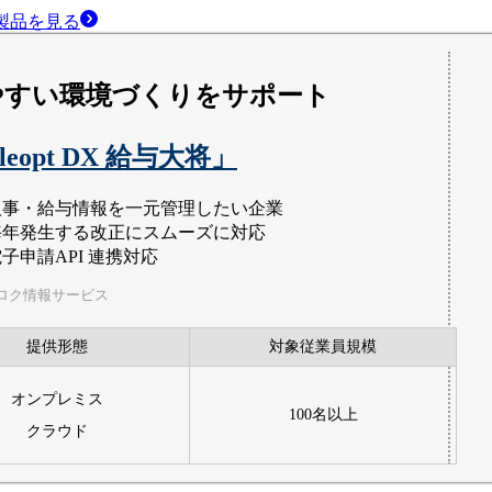
製品
を見る
やすい環境づくりをサポート
ileopt DX 給与大将」
人事・給与情報を一元管理したい企業
毎年発生する改正にスムーズに対応
子申請API 連携対応
ロク情報サービス
提供形態
対象従業員規模
オンプレミス
100名以上
クラウド