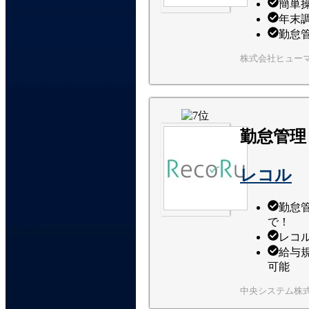
簡単
年末
勤怠
株式会社ヒュー
勤怠管理
レコル
勤怠管
で！
レコ
給与
可能
中央システム株