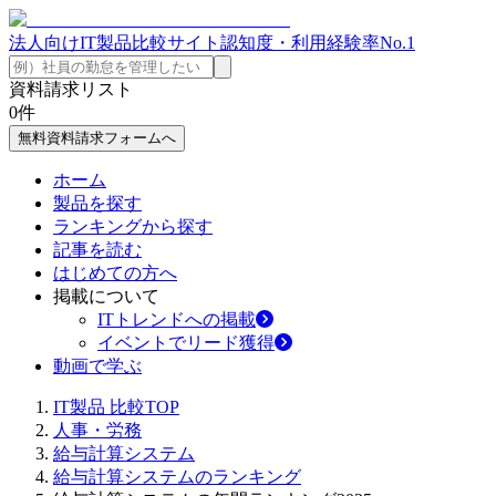
法人向けIT製品比較サイト
認知度・利用経験率No.1
資料請求リスト
0
件
無料資料請求フォームへ
ホーム
製品を探す
ランキングから探す
記事を読む
はじめての方へ
掲載について
ITトレンドへの掲載
イベントでリード獲得
動画で学ぶ
IT製品 比較TOP
人事・労務
給与計算システム
給与計算システムのランキング