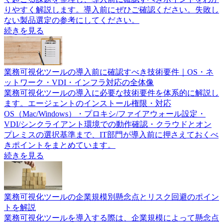
りやすく解説します。導入前にぜひご確認ください。失敗し
ない製品選定の参考にしてください。
続きを見る
業務可視化ツールの導入前に確認すべき技術要件｜OS・ネ
ットワーク・VDI・インフラ対応の全体像
業務可視化ツールの導入に必要な技術要件を体系的に解説し
ます。エージェントのインストール権限・対応
OS（Mac/Windows）・プロキシ/ファイアウォール設定・
VDI/シンクライアント環境での動作確認・クラウドとオン
プレミスの選択基準まで、IT部門が導入前に押さえておくべ
きポイントをまとめています。
続きを見る
業務可視化ツールの企業規模別懸念点とリスク回避のポイン
トを解説
業務可視化ツールを導入する際は、企業規模によって懸念点