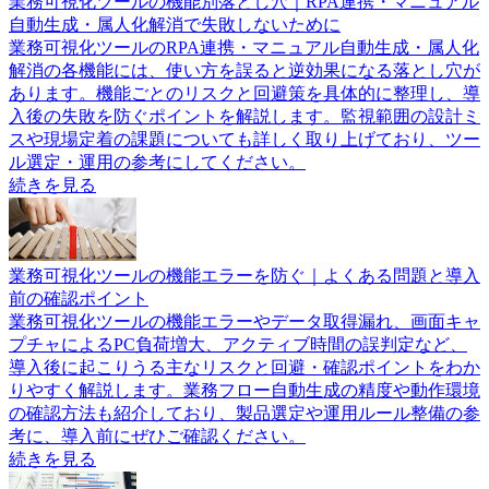
業務可視化ツールの機能別落とし穴｜RPA連携・マニュアル
自動生成・属人化解消で失敗しないために
業務可視化ツールのRPA連携・マニュアル自動生成・属人化
解消の各機能には、使い方を誤ると逆効果になる落とし穴が
あります。機能ごとのリスクと回避策を具体的に整理し、導
入後の失敗を防ぐポイントを解説します。監視範囲の設計ミ
スや現場定着の課題についても詳しく取り上げており、ツー
ル選定・運用の参考にしてください。
続きを見る
業務可視化ツールの機能エラーを防ぐ｜よくある問題と導入
前の確認ポイント
業務可視化ツールの機能エラーやデータ取得漏れ、画面キャ
プチャによるPC負荷増大、アクティブ時間の誤判定など、
導入後に起こりうる主なリスクと回避・確認ポイントをわか
りやすく解説します。業務フロー自動生成の精度や動作環境
の確認方法も紹介しており、製品選定や運用ルール整備の参
考に、導入前にぜひご確認ください。
続きを見る