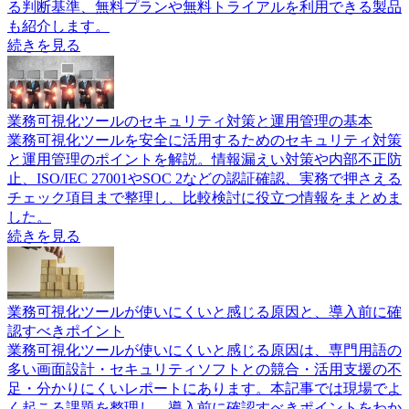
る判断基準、無料プランや無料トライアルを利用できる製品
も紹介します。
続きを見る
業務可視化ツールのセキュリティ対策と運用管理の基本
業務可視化ツールを安全に活用するためのセキュリティ対策
と運用管理のポイントを解説。情報漏えい対策や内部不正防
止、ISO/IEC 27001やSOC 2などの認証確認、実務で押さえる
チェック項目まで整理し、比較検討に役立つ情報をまとめま
した。
続きを見る
業務可視化ツールが使いにくいと感じる原因と、導入前に確
認すべきポイント
業務可視化ツールが使いにくいと感じる原因は、専門用語の
多い画面設計・セキュリティソフトとの競合・活用支援の不
足・分かりにくいレポートにあります。本記事では現場でよ
く起こる課題を整理し、導入前に確認すべきポイントをわか