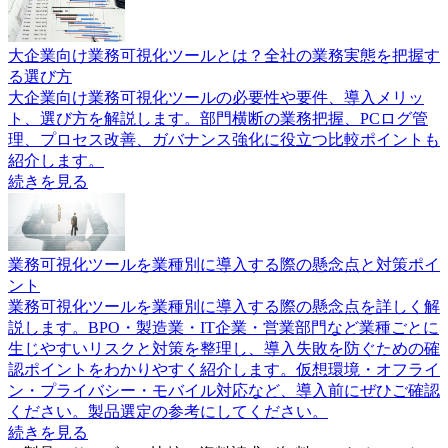
大企業向け業務可視化ツールとは？全社の業務実態を把握す
る選び方
大企業向け業務可視化ツールの必要性や要件、導入メリッ
ト、選び方を解説します。部門横断の業務把握、PCログ管
理、プロセス改善、ガバナンス強化に役立つ比較ポイントも
紹介します。
続きを見る
業務可視化ツールを業種別に導入する際の懸念点と対策ポイ
ント
業務可視化ツールを業種別に導入する際の懸念点を詳しく解
説します。BPO・製造業・IT企業・営業部門など業種ごとに
生じやすいリスクと対策を整理し、導入失敗を防ぐための確
認ポイントをわかりやすく紹介します。仮想環境・オフライ
ン・プライバシー・モバイル対応など、導入前にぜひご確認
ください。製品選定の参考にしてください。
続きを見る