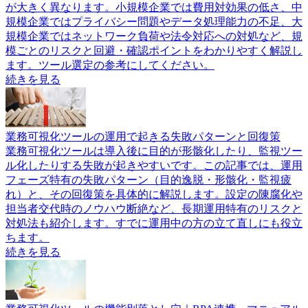
が大きく異なります。小規模企業では費用対効果の低さ、中
規模企業ではプライバシー問題やデータ処理能力の不足、大
規模企業ではネットワーク負荷や法令対応への対処など、規
模ごとのリスクと回避・確認ポイントをわかりやすく解説し
ます。ツール選定の参考にしてください。
続きを見る
業務可視化ツールの運用で起きる失敗パターンと回復策
業務可視化ツールは導入後に目的が形骸化したり、監視ツー
ル化したりする失敗が起きやすいです。この記事では、運用
フェーズ特有の失敗パターン（目的逸脱・形骸化・監視疲
れ）と、その回復策を具体的に解説します。設定の陳腐化や
担当者交代時のノウハウ断絶など、長期運用特有のリスクと
対処法も紹介します。すでに運用中の方の立て直しにも役立
ちます。
続きを見る