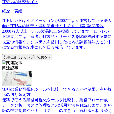
IT製品の比較サイト
経歴・実績
ITトレンドはイノベーションが2007年より運営している法人
向けIT製品の比較・資料請求サイトです。累計訪問者数
2,000万人以上、3,750製品以上を掲載しています。ITトレン
ド編集部では、読者がIT製品・サービスを比較検討する際に
役立つ情報や、システムを活用した社内の課題解決のヒント
になる情報を記事にして日々発信しています。
記事上部にジャンプして戻る＞
関連記事
無料の業務可視化ツールを比較！できることや制限、有料版
への切り替え方
無料で使える業務可視化ツールを比較し、業務フロー作成、
データ分析、タスク管理などの活用方法を解説します。無料
版の機能制限やセキュリティ上の注意点、有料版へ切り替え