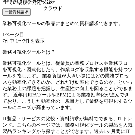
製品選びでお困りの方は
全ての規模に対応
SaaS
クラウド
一括資料請求
業務可視化ツールの製品にまとめて資料請求できます。
1
ページ目
7
件中
1
〜
7
件を表示
業務可視化ツールとは？
業務可視化ツールとは、従業員の業務プロセスや業務フロー
を可視化・図式化したり、作業ログを収集する機能を持つツ
ールを指します。 業務負担が大きい際にはどの業務プロセ
スを効率化できるのか、どれだけ効率化できるのか、といっ
た業務上の課題を把握し、生産性の向上を図ることができま
す。 近年はRPAツールやBPMによる業務効率化が進んでき
ており、こうした効率化の一歩目として業務を可視化するツ
ールにニーズが高まっています。
IT製品・サービスの比較・資料請求が無料でできる、ITトレ
ンド。こちらのページでは、業務可視化ツールの製品を人気
製品ランキングから探すことができます。過去1ヶ月間にIT