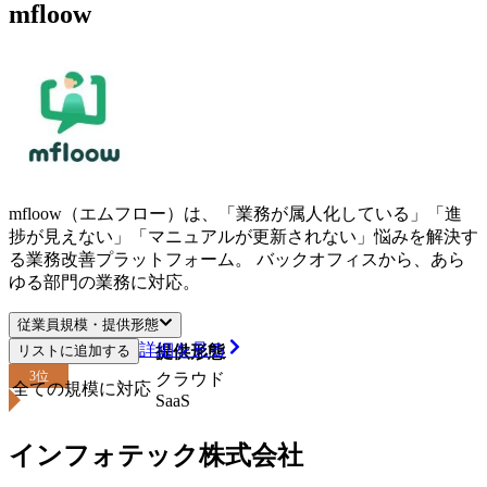
mfloow
mfloow（エムフロー）は、「業務が属人化している」「進
捗が見えない」「マニュアルが更新されない」悩みを解決す
る業務改善プラットフォーム。 バックオフィスから、あら
ゆる部門の業務に対応。
従業員規模・提供形態
詳細を見る
リストに追加する
従業員規模
提供形態
3
位
クラウド
全ての規模に対応
SaaS
インフォテック株式会社