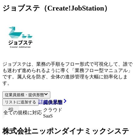
ジョブステ（Create!JobStation）
ジョブステは、業務の手順をフロー形式で可視化して、誰で
も迷わず進められるように導く「業務フロー型マニュアル」
です。属人化を防ぎ、全体の進捗管理を大幅に効率化しま
す。
従業員規模・提供形態
詳細を見る
リストに追加する
従業員規模
提供形態
4
位
クラウド
全ての規模に対応
SaaS
株式会社ニッポンダイナミックシステ