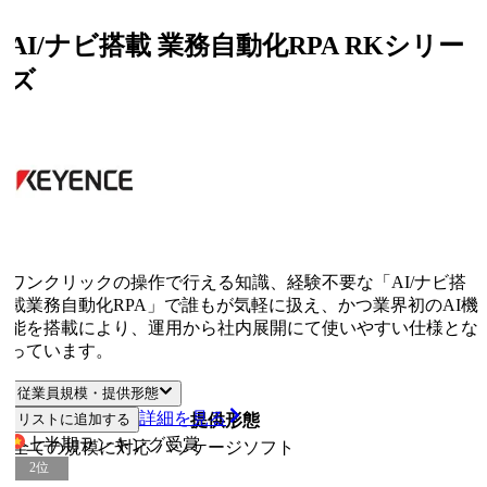
AI/ナビ搭載 業務自動化RPA RKシリー
ズ
ワンクリックの操作で行える知識、経験不要な「AI/ナビ搭
載業務自動化RPA」で誰もが気軽に扱え、かつ業界初のAI機
能を搭載により、運用から社内展開にて使いやすい仕様とな
っています。
従業員規模・提供形態
詳細を見る
リストに追加する
従業員規模
提供形態
上半期ランキング
受賞
全ての規模に対応
パッケージソフト
2
位