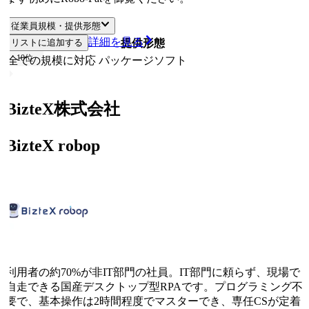
従業員規模・提供形態
詳細を見る
リストに追加する
従業員規模
提供形態
10
位
全ての規模に対応
パッケージソフト
BizteX株式会社
BizteX robop
利用者の約70%が非IT部門の社員。IT部門に頼らず、現場で
自走できる国産デスクトップ型RPAです。プログラミング不
要で、基本操作は2時間程度でマスターでき、専任CSが定着