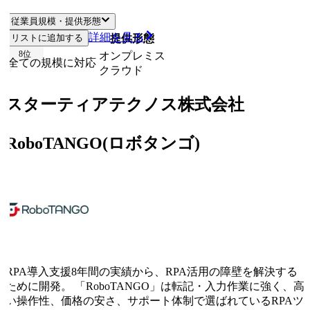
従業員規模・提供形態
詳細を見る
リストに追加する
従業員規模
提供形態
8
位
オンプレミス
全ての規模に対応
クラウド
スターティアテクノス株式会社
RoboTANGO(ロボタンゴ)
RPA導入支援8年間の実績から、RPA活用の障壁を解決する
ために開発。 「RoboTANGO」は転記・入力作業に強く、高
い操作性、価格の安さ、サポート体制で選ばれているRPAツ