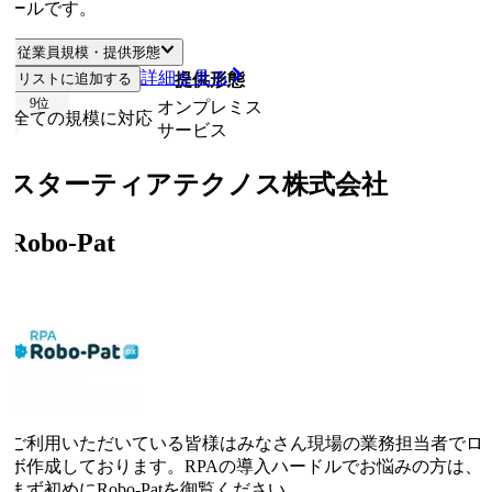
ールです。
従業員規模・提供形態
詳細を見る
リストに追加する
従業員規模
提供形態
9
位
オンプレミス
全ての規模に対応
サービス
スターティアテクノス株式会社
Robo-Pat
ご利用いただいている皆様はみなさん現場の業務担当者でロ
ボ作成しております。RPAの導入ハードルでお悩みの方は、
まず初めにRobo-Patを御覧ください。