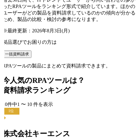
ったRPAツールをランキング形式で紹介しています。ほかの
ユーザーがどの製品を資料請求しているのかの傾向が分かる
ため、製品の比較・検討の参考になります。
※最終更新：
2026年8月3日(月)
製品選びでお困りの方は
一括資料請求
RPAツールの製品にまとめて資料請求できます。
今人気の
RPAツール
は？
資料請求ランキング
10
件中
1
〜
10
件
を表示
1
位
株式会社キーエンス