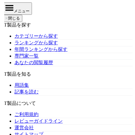
メニュー
✕
閉じる
IT製品を探す
カテゴリーから探す
ランキングから探す
年間ランキングから探す
専門家一覧
あなたの閲覧履歴
IT製品を知る
用語集
記事を読む
IT製品について
ご利用規約
レビューガイドライン
運営会社
サイトマップ