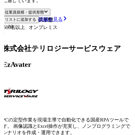
に適しています。
従業員規模・提供形態
詳細を見る
従業員規模
リストに追加する
提供形態
7
位
500名以上
オンプレミス
株式会社テリロジーサービスウェア
EzAvater
PCの定型作業を現場主導で自動化できる国産RPAツールで
す。 画像認識とExcel操作が充実し、ノンプログラミングで
シナリオを作成・運用できます。