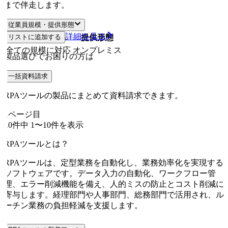
まで伴走します。
従業員規模・提供形態
詳細を見る
リストに追加する
従業員規模
提供形態
全ての規模に対応
オンプレミス
製品選びでお困りの方は
一括資料請求
RPAツールの製品にまとめて資料請求できます。
1
ページ目
10
件中
1
〜
10
件を表示
RPAツールとは？
RPAツールは、定型業務を自動化し、業務効率化を実現する
ソフトウェアです。データ入力の自動化、ワークフロー管
理、エラー削減機能を備え、人的ミスの防止とコスト削減に
寄与します。経理部門や人事部門、総務部門で活用され、ル
ーチン業務の負担軽減を支援します。