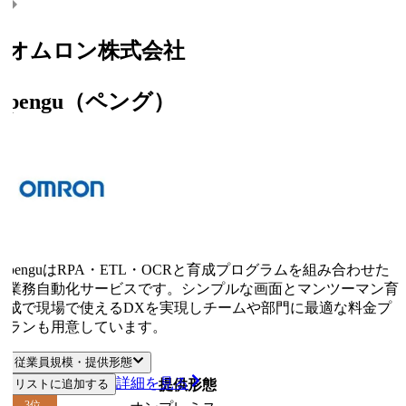
オムロン株式会社
pengu（ペング）
penguはRPA・ETL・OCRと育成プログラムを組み合わせた
業務自動化サービスです。シンプルな画面とマンツーマン育
成で現場で使えるDXを実現しチームや部門に最適な料金プ
ランも用意しています。
従業員規模・提供形態
詳細を見る
リストに追加する
従業員規模
提供形態
3
位