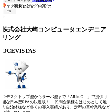
従業員規模
提供形態
上半期ランキング
受賞
全ての規模に対応
サービス
6
位
株式会社大崎コンピュータエンヂニア
リング
OCEVISTAS
◇デスクトップ型からサーバ型まで「All-in-One」で提供可
能な日本型RPAの決定版！ 民間企業様をはじめとして地
方自治体様など多くの導入実績があり、定型の基幹業務など