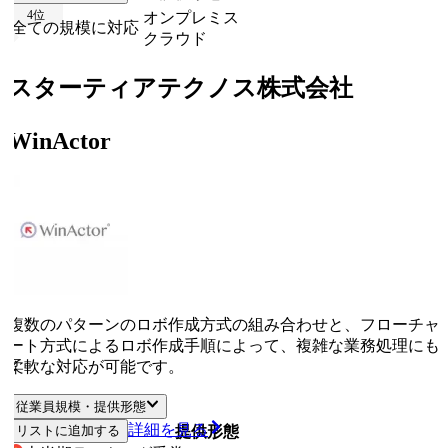
4
位
オンプレミス
全ての規模に対応
クラウド
スターティアテクノス株式会社
WinActor
複数のパターンのロボ作成方式の組み合わせと、フローチャ
ート方式によるロボ作成手順によって、複雑な業務処理にも
柔軟な対応が可能です。
従業員規模・提供形態
詳細を見る
リストに追加する
従業員規模
提供形態