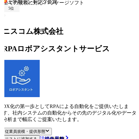
上半期ランキング
受賞
全ての規模に対応
パッケージソフト
5
位
ニスコム株式会社
RPAロボアシスタントサービス
DX化の第一歩としてRPAによる自動化をご提供いたしま
す、社内システムの自動化からその先のデジタル化やデータ
分析まで幅広くご提案いたします。
従業員規模・提供形態
詳細を見る
リストに追加する