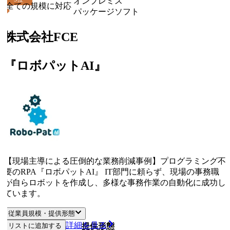
オンプレミス
全ての規模に対応
パッケージソフト
株式会社FCE
『ロボパットAI』
【現場主導による圧倒的な業務削減事例】プログラミング不
要のRPA『ロボパットAI』 IT部門に頼らず、現場の事務職
が自らロボットを作成し、多様な事務作業の自動化に成功し
ています。
従業員規模・提供形態
詳細を見る
リストに追加する
従業員規模
提供形態