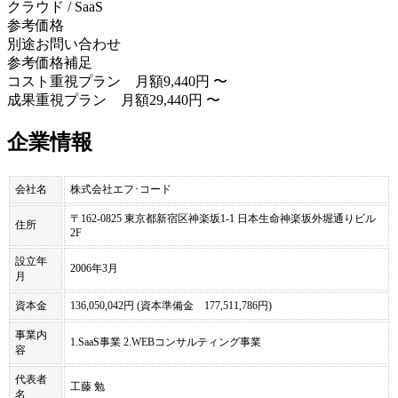
クラウド / SaaS
参考価格
別途お問い合わせ
参考価格補足
コスト重視プラン 月額9,440円 〜
成果重視プラン 月額29,440円 〜
企業情報
会社名
株式会社エフ･コード
〒162-0825 東京都新宿区神楽坂1-1 日本生命神楽坂外堀通りビル
住所
2F
設立年
2006年3月
月
資本金
136,050,042円 (資本準備金 177,511,786円)
事業内
1.SaaS事業 2.WEBコンサルティング事業
容
代表者
工藤 勉
名