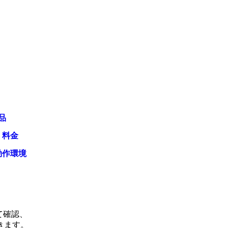
品
・料金
動作環境
て確認、
きます。