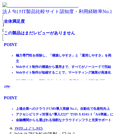
法人向けIT製品比較サイト
認知度・利用経験率No.1
日本企業のサイト運用に合わせて開発された国産商用
サイト運営を持続的運営へ導く、上場企業導入実績No.1ク
全体満足度
高セキュリティな国産商用CMS：
全体満足度
資料請求リスト
CMS：
ラウドCMS
0
件
この製品はまだレビューがありません
全体満足度
この製品はまだレビューがありません
無料資料請求フォームへ
全体満足度
全体満足度
POINT
この製品はまだレビューがありません
POINT
ホーム
☆☆☆☆☆
☆☆☆☆☆
製品を探す
外部との連携やハイレベルなカスタマイズも可能
極力専門性を排除し、「構築しやすさ」と「運用しやすさ」を両
POINT
★★★★★
★★★★★
ランキングから探す
フェーズと合わせて、段階的に様々なサイト構築が可能
立
4.0
4.0
記事を読む
使いやすさにこだわった直感的に使える管理画面
Webサイト制作の構築から運用まで、すべてがノーコードで完結
大規模サイトを中心に多数導入実績のあるクラウド型CMS
Webサイト制作が短縮することで、マーケティング施策が高速化
日本テレビグループ独自開発で高いセキュリティ水準をクリア
はじめての方へ
自由度の高いUI設計で高いデザインと運用コスト削減を両立
掲載について
ITトレンドへの掲載
4
1
件
件
イベントでリード獲得
POINT
POINT
動画で学ぶ
見たまま編集とブロック構成で専門知識が無くても編集が可能
上場企業へのクラウドCMS導入実績 No.1。自動化で生産性向上
IT製品比較TOP
思い通りの権限や承認フローの設定が可能
アクセシビリティ対策も“導入だけ” でJIS X 8341-3「AA準拠」に
WEB
会員機能など多彩な機能とフルオーダーも可能な拡張性
金融機関からも選ばれる強靭なクラウドインフラと充実サポート
CMS（コンテンツ管理システム）
WebコアCMS