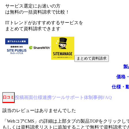
サービス選定にお迷いの方
は無料の一括資料請求で比較！
ITトレンドがおすすめするサービスを
まとめて資料請求できます
まとめて資料請求
製
価格
仕様・
投稿
画面仕様
連携ツール
サポート体制
事例
口コミ
FAQ
該当のレビューはありませんでした
「
WebコアCMS
」の詳細は上部タブの製品TOPをクリックし
もしくは資料請求リストに追加することで無料で資料請求で