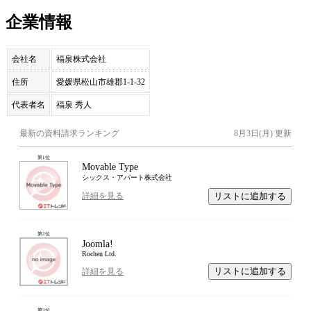
企業情報
会社名
福泉株式会社
住所
愛媛県松山市雄郡1-1-32
代表者名
福泉 秀人
最新の資料請求ランキング
8月3日(月)
更新
第
1
位
Movable Type
シックス・アパート株式会社
リストに追加する
詳細を見る
第
2
位
Joomla!
Rochen Ltd.
リストに追加する
詳細を見る
第
3
位