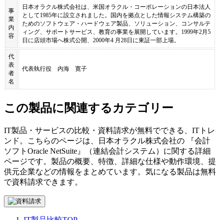
日本オラクル株式会社は、米国オラクル・コーポレーションの日本法人
事
として1985年に設立されました。国内を拠点とした情報システム構築の
業
ためのソフトウェア・ハードウェア製品、ソリューション、コンサルテ
内
ィング、サポートサービス、教育の事業を展開しています。1999年2月5
容
日に店頭市場へ株式公開、2000年4 月28日に東証一部上場。
代
表
代表執行役 内海 寛子
者
名
この製品に関連するカテゴリー
IT製品・サービスの比較・資料請求が無料でできる、ITトレ
ンド。こちらのページは、
日本オラクル株式会社
の 『
会計
ソフト
Oracle NetSuite
』（
連結会計システム
）に関する詳細
ページです。製品の概要、特徴、詳細な仕様や動作環境、提
供元企業などの情報をまとめています。気になる製品は無料
で資料請求できます。
IT製品比較TOP