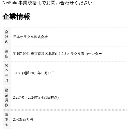
NetSuite事業統括までお問い合わせください。
企業情報
会
社
日本オラクル株式会社
名
住
〒107-0061 東京都港区北青山2-5-8 オラクル青山センター
所
設
立
1985（昭和60）年10月15日
年
月
従
業
2,257名（2024年5月31日時点)
員
数
資
本
25,033百万円
金