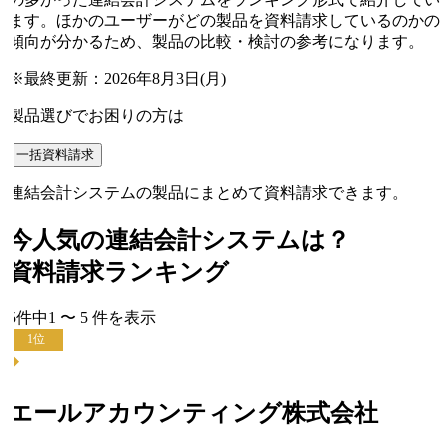
ます。ほかのユーザーがどの製品を資料請求しているのかの
傾向が分かるため、製品の比較・検討の参考になります。
※最終更新：
2026年8月3日(月)
製品選びでお困りの方は
一括資料請求
連結会計システムの製品にまとめて資料請求できます。
今人気の
連結会計システム
は？
資料請求ランキング
5
件中
1
〜
5
件
を表示
1
位
エールアカウンティング株式会社