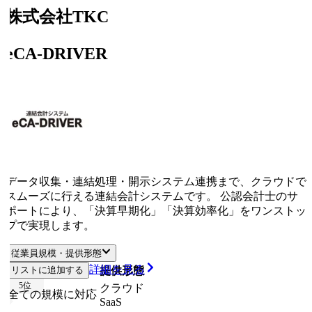
株式会社TKC
eCA-DRIVER
データ収集・連結処理・開示システム連携まで、クラウドで
スムーズに行える連結会計システムです。 公認会計士のサ
ポートにより、「決算早期化」「決算効率化」をワンストッ
プで実現します。
従業員規模・提供形態
詳細を見る
リストに追加する
従業員規模
提供形態
5
位
クラウド
全ての規模に対応
SaaS