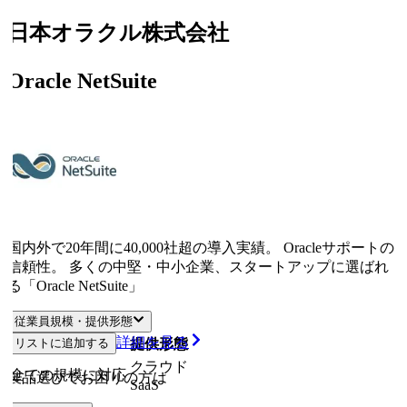
日本オラクル株式会社
Oracle NetSuite
国内外で20年間に40,000社超の導入実績。 Oracleサポートの
信頼性。 多くの中堅・中小企業、スタートアップに選ばれ
る「Oracle NetSuite」
従業員規模・提供形態
詳細を見る
リストに追加する
従業員規模
提供形態
クラウド
全ての規模に対応
製品選びでお困りの方は
SaaS