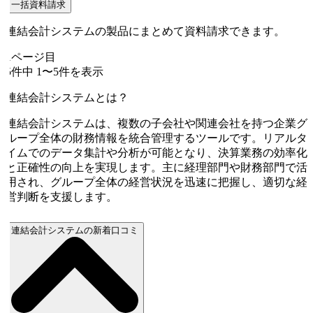
一括資料請求
連結会計システムの製品にまとめて資料請求できます。
1
ページ目
5
件中
1
〜
5
件を表示
連結会計システムとは？
連結会計システムは、複数の子会社や関連会社を持つ企業グ
ループ全体の財務情報を統合管理するツールです。リアルタ
イムでのデータ集計や分析が可能となり、決算業務の効率化
と正確性の向上を実現します。主に経理部門や財務部門で活
用され、グループ全体の経営状況を迅速に把握し、適切な経
営判断を支援します。
連結会計システムの新着口コミ