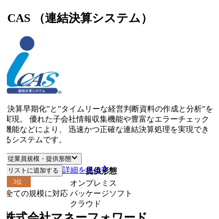
iCAS （連結決算システム）
”決算早期化”と”タイムリーな経営判断資料の作成と分析”を
実現。 優れた子会社情報収集機能や豊富なエラーチェック
機能などにより、 迅速かつ正確な連結決算処理を実現でき
るシステムです。
従業員規模・提供形態
詳細を見る
リストに追加する
従業員規模
提供形態
3
位
オンプレミス
全ての規模に対応
パッケージソフト
クラウド
株式会社マネーフォワード