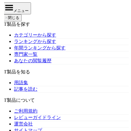
メニュー
✕
閉じる
IT製品を探す
カテゴリーから探す
ランキングから探す
年間ランキングから探す
専門家一覧
あなたの閲覧履歴
IT製品を知る
用語集
記事を読む
IT製品について
ご利用規約
レビューガイドライン
運営会社
サイトマップ