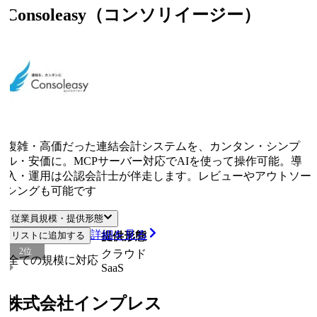
Consoleasy（コンソリイージー）
複雑・高価だった連結会計システムを、カンタン・シンプ
ル・安価に。MCPサーバー対応でAIを使って操作可能。導
入・運用は公認会計士が伴走します。レビューやアウトソー
シングも可能です
従業員規模・提供形態
詳細を見る
リストに追加する
従業員規模
提供形態
2
位
クラウド
全ての規模に対応
SaaS
株式会社インプレス