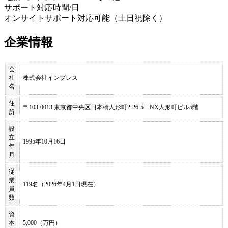
サポート対応時間/日
オンサイトサポート対応可能（土日祝除く）
企業情報
会
社
株式会社インプレス
名
住
〒103-0013 東京都中央区日本橋人形町2-26-5 NX人形町ビル5階
所
設
立
1995年10月16日
年
月
従
業
119名（2026年4月1日現在）
員
数
資
本
5,000（万円）