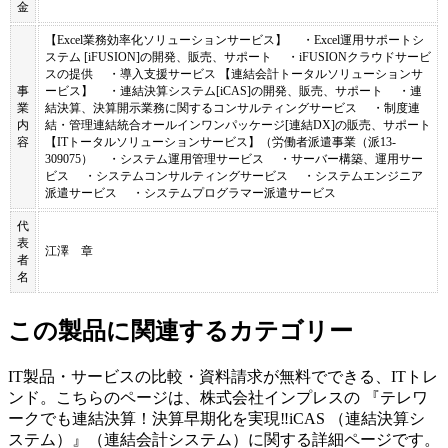
金
【Excel業務効率化ソリューションサービス】 ・Excel運用サポートシ
ステム [iFUSION]の開発、販売、サポート ・iFUSIONクラウドサービ
スの提供 ・導入支援サービス 【連結会計トータルソリューションサ
事
ービス】 ・連結決算システム[iCAS]の開発、販売、サポート ・連
業
結決算、決算開示業務に関するコンサルティングサービス ・制度連
内
結・管理連結統合オールインワンパッケージ[連結DX]の販売、サポート
容
【ITトータルソリューションサービス】（労働者派遣事業（派13-
309075） ・システム運用管理サービス ・サーバー構築、運用サー
ビス ・システムコンサルティングサービス ・システムエンジニア
派遣サービス ・システムプログラマー派遣サービス
代
表
江澤 章
者
名
この製品に関連するカテゴリー
IT製品・サービスの比較・資料請求が無料でできる、ITトレ
ンド。こちらのページは、
株式会社インプレス
の 『
テレワ
ークでも連結決算！決算早期化を実現‼
iCAS （連結決算シ
ステム）
』（
連結会計システム
）に関する詳細ページです。