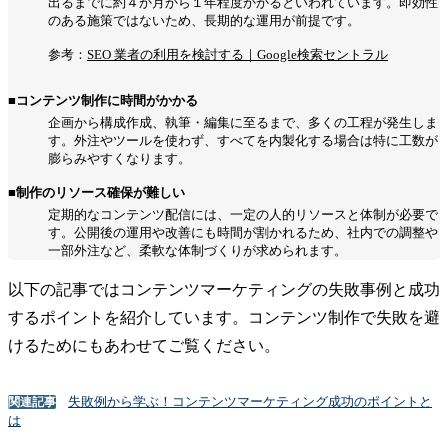
出るまでに約４か月から１年程度かかるといわれています。即効性
のある施策ではないため、長期的な運用が前提です。
参考：
SEO 業者の利用を検討する｜Google検索セントラル
■コンテンツ制作に時間がかかる
企画から構成作成、執筆・編集に至るまで、多くの工程が発生しま
す。外注やツールを使わず、すべてを内製化する場合は特に工数が
膨らみやすくなります。
■制作のリソース確保が難しい
定期的なコンテンツ配信には、一定の人的リソースと体制が必要で
す。公開後の運用や改善にも時間が割かれるため、社内での調整や
一部外注など、柔軟な体制づくりが求められます。
以下の記事ではコンテンツマーケティングの失敗事例と成功
するポイントを紹介しています。コンテンツ制作で失敗を避
けるためにもあわせてご覧ください。
失敗例から学ぶ！コンテンツマーケティング成功のポイントと
関連記事
は