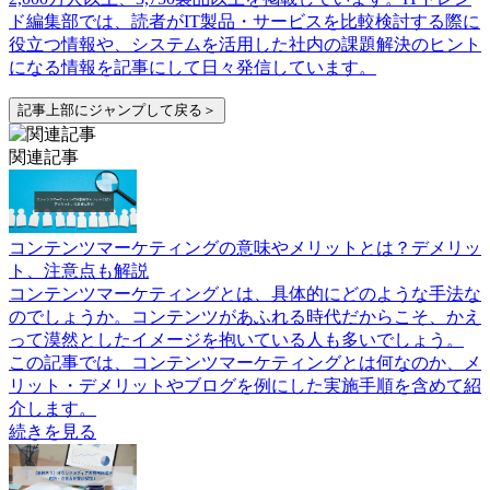
ド編集部では、読者がIT製品・サービスを比較検討する際に
役立つ情報や、システムを活用した社内の課題解決のヒント
になる情報を記事にして日々発信しています。
記事上部にジャンプして戻る＞
関連記事
コンテンツマーケティングの意味やメリットとは？デメリッ
ト、注意点も解説
コンテンツマーケティングとは、具体的にどのような手法な
のでしょうか。コンテンツがあふれる時代だからこそ、かえ
って漠然としたイメージを抱いている人も多いでしょう。
この記事では、コンテンツマーケティングとは何なのか、メ
リット・デメリットやブログを例にした実施手順を含めて紹
介します。
続きを見る