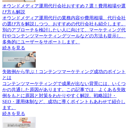
オウンドメディア運用代行会社おすすめ７選！費用相場や選
び方も解説
オウンドメディア運用代行の業務内容や費用相場、代行会社
の選び方を解説しつつ、おすすめの代行会社も紹介します。
別のアプローチを検討したい人に向けて、マーケティング代
行やコンテンツマーケティングツールなどの方法も提示し、
多角的にユーザーをサポートします。
続きを見る
失敗例から学ぶ！コンテンツマーケティング成功のポイント
とは
コンテンツマーケティングで成果が出ない背景には、いくつ
かの共通した原因があります。この記事では、よくある失敗
例をもとに原因と対策をわかりやすく解説。戦略設計・
SEO・運用体制など、成功に導くポイントもあわせて紹介し
ます。
続きを見る