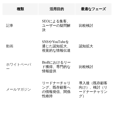
種類
活用目的
最適なフェーズ
SEOによる集客、
記事
ユーザーの疑問解
比較検討
決
SNSやYouTubeを
動画
通じた認知拡大、
認知拡大
視覚的な情報伝達
BtoBにおけるリー
ホワイトペーパ
ド獲得、専門的な
比較検討
ー
情報提供
リードナーチャリ
導入後（既存顧客
ング、既存顧客へ
向け）、検討（リ
メールマガジン
の情報発信、関係
ードナーチャリン
性維持
グ）