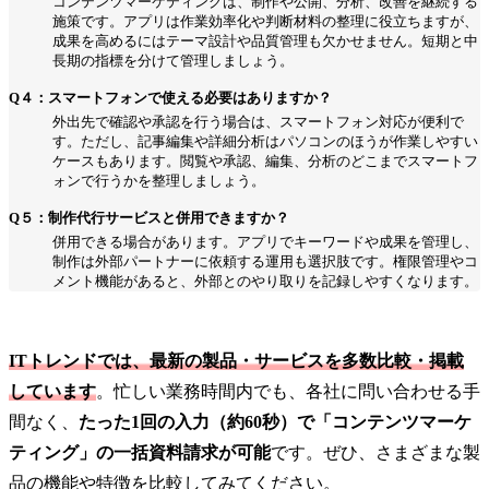
コンテンツマーケティングは、制作や公開、分析、改善を継続する
施策です。アプリは作業効率化や判断材料の整理に役立ちますが、
成果を高めるにはテーマ設計や品質管理も欠かせません。短期と中
長期の指標を分けて管理しましょう。
Q４：スマートフォンで使える必要はありますか？
外出先で確認や承認を行う場合は、スマートフォン対応が便利で
す。ただし、記事編集や詳細分析はパソコンのほうが作業しやすい
ケースもあります。閲覧や承認、編集、分析のどこまでスマートフ
ォンで行うかを整理しましょう。
Q５：制作代行サービスと併用できますか？
併用できる場合があります。アプリでキーワードや成果を管理し、
制作は外部パートナーに依頼する運用も選択肢です。権限管理やコ
メント機能があると、外部とのやり取りを記録しやすくなります。
ITトレンドでは、最新の製品・サービスを多数比較・掲載
しています
。忙しい業務時間内でも、各社に問い合わせる手
間なく、
たった1回の入力（約60秒）で「コンテンツマーケ
ティング」の一括資料請求が可能
です。ぜひ、さまざまな製
品の機能や特徴を比較してみてください。