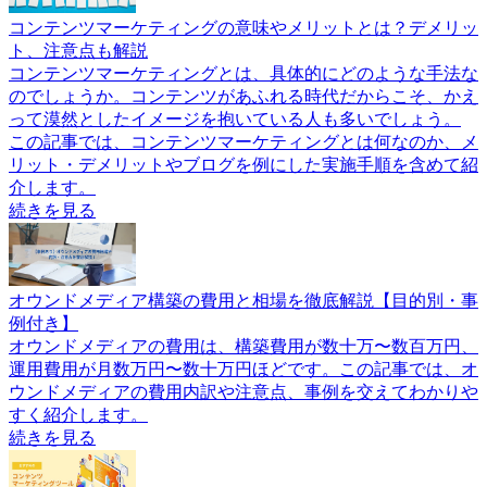
コンテンツマーケティングの意味やメリットとは？デメリッ
ト、注意点も解説
コンテンツマーケティングとは、具体的にどのような手法な
のでしょうか。コンテンツがあふれる時代だからこそ、かえ
って漠然としたイメージを抱いている人も多いでしょう。
この記事では、コンテンツマーケティングとは何なのか、メ
リット・デメリットやブログを例にした実施手順を含めて紹
介します。
続きを見る
オウンドメディア構築の費用と相場を徹底解説【目的別・事
例付き】
オウンドメディアの費用は、構築費用が数十万〜数百万円、
運用費用が月数万円〜数十万円ほどです。この記事では、オ
ウンドメディアの費用内訳や注意点、事例を交えてわかりや
すく紹介します。
続きを見る