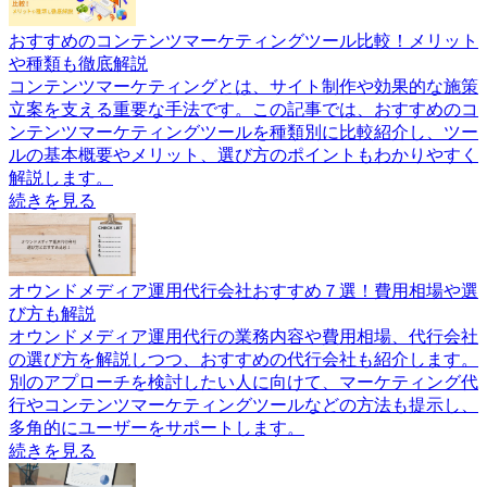
おすすめのコンテンツマーケティングツール比較！メリット
や種類も徹底解説
コンテンツマーケティングとは、サイト制作や効果的な施策
立案を支える重要な手法です。この記事では、おすすめのコ
ンテンツマーケティングツールを種類別に比較紹介し、ツー
ルの基本概要やメリット、選び方のポイントもわかりやすく
解説します。
続きを見る
オウンドメディア運用代行会社おすすめ７選！費用相場や選
び方も解説
オウンドメディア運用代行の業務内容や費用相場、代行会社
の選び方を解説しつつ、おすすめの代行会社も紹介します。
別のアプローチを検討したい人に向けて、マーケティング代
行やコンテンツマーケティングツールなどの方法も提示し、
多角的にユーザーをサポートします。
続きを見る