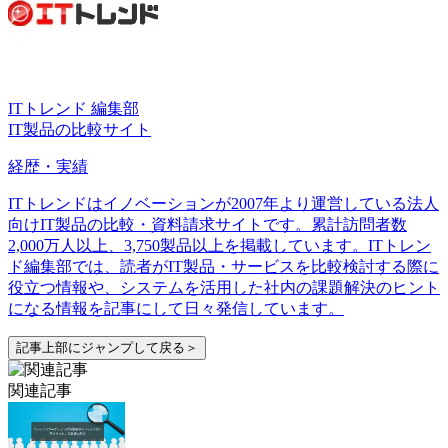
ITトレンド 編集部
IT製品の比較サイト
経歴・実績
ITトレンドはイノベーションが2007年より運営している法人
向けIT製品の比較・資料請求サイトです。累計訪問者数
2,000万人以上、3,750製品以上を掲載しています。ITトレン
ド編集部では、読者がIT製品・サービスを比較検討する際に
役立つ情報や、システムを活用した社内の課題解決のヒント
になる情報を記事にして日々発信しています。
記事上部にジャンプして戻る＞
関連記事