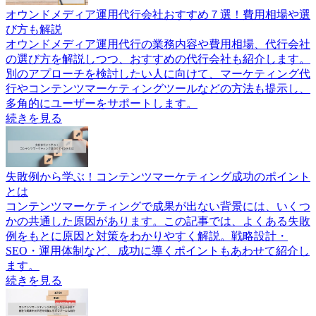
オウンドメディア運用代行会社おすすめ７選！費用相場や選
び方も解説
オウンドメディア運用代行の業務内容や費用相場、代行会社
の選び方を解説しつつ、おすすめの代行会社も紹介します。
別のアプローチを検討したい人に向けて、マーケティング代
行やコンテンツマーケティングツールなどの方法も提示し、
多角的にユーザーをサポートします。
続きを見る
失敗例から学ぶ！コンテンツマーケティング成功のポイント
とは
コンテンツマーケティングで成果が出ない背景には、いくつ
かの共通した原因があります。この記事では、よくある失敗
例をもとに原因と対策をわかりやすく解説。戦略設計・
SEO・運用体制など、成功に導くポイントもあわせて紹介し
ます。
続きを見る