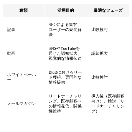
種類
活用目的
最適なフェーズ
SEOによる集客、
記事
ユーザーの疑問解
比較検討
決
SNSやYouTubeを
動画
通じた認知拡大、
認知拡大
視覚的な情報伝達
BtoBにおけるリー
ホワイトペーパ
ド獲得、専門的な
比較検討
ー
情報提供
リードナーチャリ
導入後（既存顧客
ング、既存顧客へ
向け）、検討（リ
メールマガジン
の情報発信、関係
ードナーチャリン
性維持
グ）