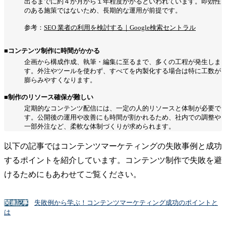
出るまでに約４か月から１年程度かかるといわれています。即効性
のある施策ではないため、長期的な運用が前提です。
参考：
SEO 業者の利用を検討する｜Google検索セントラル
■コンテンツ制作に時間がかかる
企画から構成作成、執筆・編集に至るまで、多くの工程が発生しま
す。外注やツールを使わず、すべてを内製化する場合は特に工数が
膨らみやすくなります。
■制作のリソース確保が難しい
定期的なコンテンツ配信には、一定の人的リソースと体制が必要で
す。公開後の運用や改善にも時間が割かれるため、社内での調整や
一部外注など、柔軟な体制づくりが求められます。
以下の記事ではコンテンツマーケティングの失敗事例と成功
するポイントを紹介しています。コンテンツ制作で失敗を避
けるためにもあわせてご覧ください。
失敗例から学ぶ！コンテンツマーケティング成功のポイントと
関連記事
は