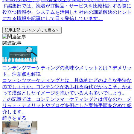
ド編集部では、読者がIT製品・サービスを比較検討する際に
役立つ情報や、システムを活用した社内の課題解決のヒント
になる情報を記事にして日々発信しています。
記事上部にジャンプして戻る＞
関連記事
コンテンツマーケティングの意味やメリットとは？デメリッ
ト、注意点も解説
コンテンツマーケティングとは、具体的にどのような手法な
のでしょうか。コンテンツがあふれる時代だからこそ、かえ
って漠然としたイメージを抱いている人も多いでしょう。
この記事では、コンテンツマーケティングとは何なのか、メ
リット・デメリットやブログを例にした実施手順を含めて紹
介します。
続きを見る