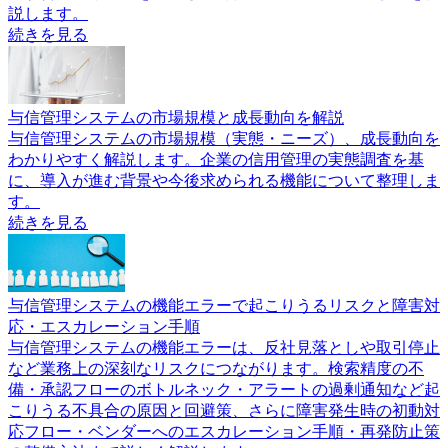
説します。
続きを見る
与信管理システムの市場規模と成長動向を解説
与信管理システムの市場規模（実態・ニーズ）、成長動向を
わかりやすく解説します。企業の信用管理の実態調査を基
に、導入が進む背景や今後求められる機能について整理しま
す。
続きを見る
与信管理システムの機能エラーで起こりうるリスクと障害対
応・エスカレーション手順
与信管理システムの機能エラーは、反社見落としや取引停止
など業務上の深刻なリスクにつながります。検索精度の不
備・承認フローのボトルネック・アラートの過剰通知など起
こりうる不具合の原因と回避策、さらに障害発生時の初動対
応フロー・ベンダーへのエスカレーション手順・再発防止策