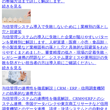
の整備方法まで詳しく解説します。
続きを見る
与信管理システム導入で失敗しないために｜業種別の落とし
穴と回避策
与信管理システムの導入に失敗した企業が陥りやすいパター
ンを業種別に解説します。人材派遣・医療・小売・食品卸・
中小製造業など業種固有の落とし穴と具体的な回避策をわか
りやすくまとめました。審査精度の低さ・現場の定着失敗・
レガシー連携の問題など、システム選定ミスや運用設計の失
敗を防ぎたい担当者の方は導入前にご確認ください。
続きを見る
与信管理の連携性を徹底解説｜CRM・ERP・信用調査機関
との効果的な連携方法
与信管理システムの連携性を徹底解説。CRMやERPとのシ
ステム連携、帝国データバンクや東京商工リサーチなど信用
調査機関とのデータ連携、請求・決済システムとの自動化ま