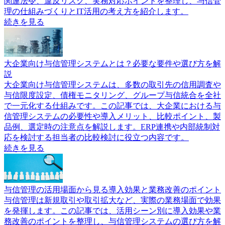
関連法令、違反リスク、実務対応ポイントを整理し、与信管
理の仕組みづくりとIT活用の考え方を紹介します。
続きを見る
大企業向け与信管理システムとは？必要な要件や選び方を解
説
大企業向け与信管理システムは、多数の取引先の信用調査や
与信限度設定、債権モニタリング、グループ与信統合を全社
で一元化する仕組みです。この記事では、大企業における与
信管理システムの必要性や導入メリット、比較ポイント、製
品例、選定時の注意点を解説します。ERP連携や内部統制対
応を検討する担当者の比較検討に役立つ内容です。
続きを見る
与信管理の活用場面から見る導入効果と業務改善のポイント
与信管理は新規取引や取引拡大など、実際の業務場面で効果
を発揮します。この記事では、活用シーン別に導入効果や業
務改善のポイントを整理し、与信管理システムの選び方を解