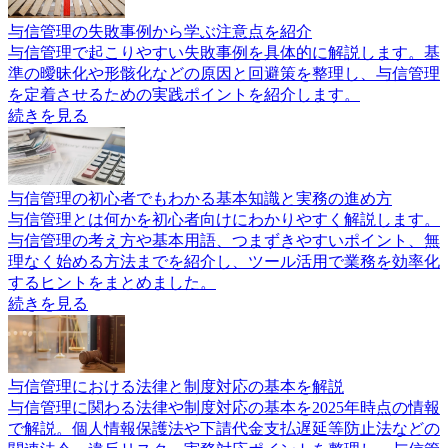
与信管理の失敗事例から学ぶ注意点を紹介
与信管理で起こりやすい失敗事例を具体的に解説します。基
準の曖昧化や形骸化などの原因と回避策を整理し、与信管理
を定着させるための実践ポイントを紹介します。
続きを見る
与信管理の初心者でもわかる基本知識と実務の進め方
与信管理とは何かを初心者向けにわかりやすく解説します。
与信管理の考え方や基本用語、つまずきやすいポイント、無
理なく始める方法までを紹介し、ツール活用で業務を効率化
するヒントをまとめました。
続きを見る
与信管理における法律と制度対応の基本を解説
与信管理に関わる法律や制度対応の基本を2025年時点の情報
で解説。個人情報保護法や下請代金支払遅延等防止法などの