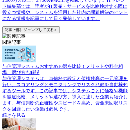
2,000万人以上、3,750製品以上を掲載しています。ITトレン
ド編集部では、読者がIT製品・サービスを比較検討する際に
役立つ情報や、システムを活用した社内の課題解決のヒント
になる情報を記事にして日々発信しています。
記事上部にジャンプして戻る＞
関連記事
与信管理システムおすすめ10選を比較！メリットや料金相
場、選び方も解説
与信管理システムは、与信枠の設定と債権残高の一元管理を
行い、スコアリングとモニタリングでリスク兆候を自動検知
するツールです。この記事では、システムごとに価格や機能
を徹底比較。メリットや選び方、導入に適した企業も紹介し
ます。与信判断の正確性やスピードを高め、資金未回収リス
クを回避したい企業は必見です。
続きを見る