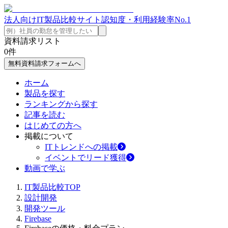
法人向けIT製品比較サイト
認知度・利用経験率No.1
資料請求リスト
0
件
無料資料請求フォームへ
ホーム
製品を探す
ランキングから探す
記事を読む
はじめての方へ
掲載について
ITトレンドへの掲載
イベントでリード獲得
動画で学ぶ
IT製品比較TOP
設計開発
開発ツール
Firebase