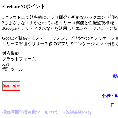
Firebase
のポイント
1
クラウド上で効率的にアプリ開発が可能なバックエンド開発
2
さまざまな工夫がされているリリース機能と性能監視機能！
3
Googleアナリティクスなどを活用したエンゲージメント分
Googleが提供するスマートフォンアプリやWebアプリケ
リリース管理やリリース後のアプリのエンゲージメント分析
対応機能
プラットフォーム
API
管理ツール
製
価格・料金
仕様・
口
投稿
画面仕様
連携ツール
サポート体制
事例
FAQ