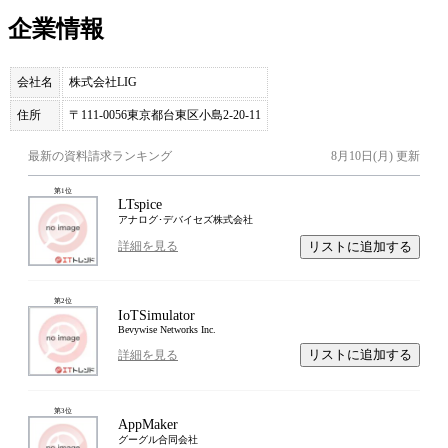
企業情報
会社名
株式会社LIG
住所
〒111-0056東京都台東区小島2-20-11
最新の資料請求ランキング
8月10日(月)
更新
第
1
位
LTspice
アナログ･デバイセズ株式会社
リストに追加する
詳細を見る
第
2
位
IoTSimulator
Bevywise Networks Inc.
リストに追加する
詳細を見る
第
3
位
AppMaker
グーグル合同会社