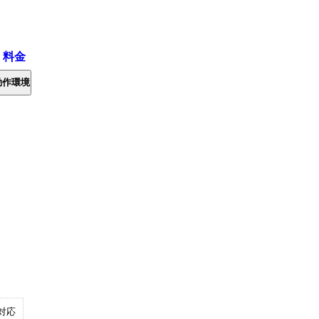
・料金
動作環境
対応