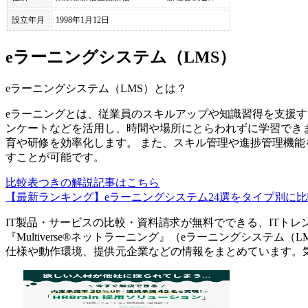
設立年月
1998年1月12日
eラーニングシステム（LMS）
eラーニングシステム（LMS）
とは？
eラーニングとは、従業員のスキルアップや知識習得を支援す
ンケートなどを活用し、時間や場所にとらわれずに学習でき
育や研修を効率化します。 また、スキル管理や進捗管理機能
すことが可能です。
比較表つきの解説記事はこちら
【最新ランキング】eラーニングシステム24選をタイプ別に
IT製品・サービスの比較・資料請求が無料でできる、ITトレ
『
Multiverse®ネットラーニング
』（
eラーニングシステム（L
仕様や動作環境、提供元企業などの情報をまとめています。