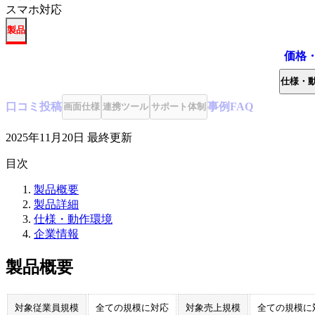
スマホ対応
製品
価格
仕様・
口コミ
投稿
事例
FAQ
画面仕様
連携ツール
サポート体制
2025年11月20日
最終更新
目次
製品概要
製品詳細
仕様・動作環境
企業情報
製品概要
対象従業員規模
全ての規模に対応
対象売上規模
全ての規模に