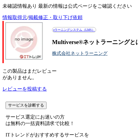
未確認情報あり 最新の情報は公式ページをご確認ください
情報取得元
/
掲載修正・取り下げ依頼
eラーニングシステム（LMS）
Multiverse®ネットラーニ
株式会社ネットラーニング
この
製品
はまだレビュー
がありません。
レビューを投稿する
サービスを診断する
サービス選定にお迷いの方
は無料の一括資料請求で比較！
ITトレンドがおすすめするサービスを