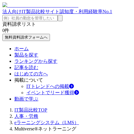
法人向けIT製品比較サイト
認知度・利用経験率No.1
資料請求リスト
0
件
無料資料請求フォームへ
ホーム
製品を探す
ランキングから探す
記事を読む
はじめての方へ
掲載について
ITトレンドへの掲載
イベントでリード獲得
動画で学ぶ
IT製品比較TOP
人事・労務
eラーニングシステム（LMS）
Multiverse®ネットラーニング