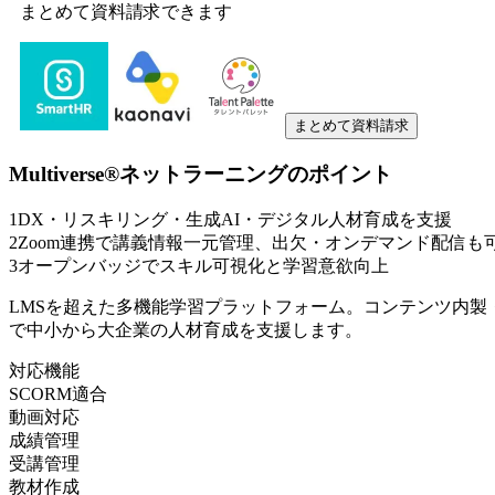
まとめて資料請求できます
まとめて資料請求
Multiverse®ネットラーニング
のポイント
1
DX・リスキリング・生成AI・デジタル人材育成を支援
2
Zoom連携で講義情報一元管理、出欠・オンデマンド配信も
3
オープンバッジでスキル可視化と学習意欲向上
LMSを超えた多機能学習プラットフォーム。コンテンツ内
で中小から大企業の人材育成を支援します。
対応機能
SCORM適合
動画対応
成績管理
受講管理
教材作成