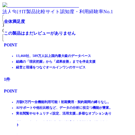
法人向けIT製品比較サイト
認知度・利用経験率No.1
設問作成から結果分析まで、従業員や組織状態の可視化を
【シェアNo.1】従業員満足度調査でエンゲージメントを見
組織の課題が一目瞭然！改善に繋がる
【専門家による項目設定済み】すぐに初められる
社員の声を集め、満足度の高い職場づくりを！
個人の心理状態を可視化し離職を減らす
組織力向上プラットフォーム
全体満足度
資料請求リスト
実現します
える化する
0
件
全体満足度
全体満足度
全体満足度
全体満足度
全体満足度
この製品はまだレビューがありません
無料資料請求フォームへ
全体満足度
全体満足度
☆☆☆☆☆
☆☆☆☆☆
☆☆☆☆☆
☆☆☆☆☆
☆☆☆☆☆
POINT
ホーム
☆☆☆☆☆
☆☆☆☆☆
★★★★★
★★★★★
★★★★★
★★★★★
★★★★★
製品を探す
13,460社、589万人以上国内最大級のデータベース
★★★★★
★★★★★
3.9
3.8
4.1
4.0
4.0
ランキングから探す
組織の「現状把握」から「成果改善」までを伴走支援
4.3
3.8
記事を読む
経営と現場をつなぐオールインワンのサービス
はじめての方へ
137
48
34
7
1
件
件
件
件
件
掲載について
ITトレンドへの掲載
1694
1644
件
件
POINT
POINT
POINT
POINT
POINT
イベントでリード獲得
POINT
POINT
動画で学ぶ
エンゲージメント向上に効果的なEX(従業員体験)を可視化
簡単にはじめられる！主要な設問項目はあらかじめ設定済み
導入アカウント数累計350,000！
社員のコンディションを可視化し、離職リスクを検知
月額9万円〜全機能利用可能！初期費用・契約期間の縛りなし。
アナリスト、コンサルタントがパートナーとして伴走！
分析・改善方法もご提案！優先度の高い課題をひと目で把握
自社の課題に合わせた豊富な対策パッケージ！
社員の性格情報とかけ合わせて見ることで取るべき打ち手がわか
AIサポートや他社比較など、データの分析に役立つ機能が豊富。
「プリセットサーベイ」で手軽に設問作成、すぐに調査が可能
手間をかけず簡単に定期的なエンゲージメント調査が可能
IT製品比較TOP
導入実績は4,000社以上！（2026年1月時点）
全面サポート！導入から活用まで充実した支援体制
使い慣れない方にも安心の徹底サポート！
る
実名閲覧やセキュリティ設定、活用支援...多様なオプションあり
スマホアプリとプッシュ通知で従業員の負担なく高い回答率を実
社員アンケートのテンプレートあり！手軽に社員の声を収集でき
人事・労務
専任コンサルタントが課題の読み解きから改善策まで徹底サポー
現
る
従業員満足度調査（ES調査）サービス
ト
従業員データと掛け合わせた機能で、高度な結果分析が瞬時に完
人事データと調査結果を紐付け。課題への早期対応へ活用可能
パルスアイ
了