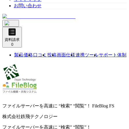
お問い合わせ
資料請求
0
製品
価格
口コミ
投稿
画面仕様
連携ツール
サポート体制
ファイルサーバーを高速に “検索” “閲覧”！
FileBlog FS
株式会社鉄飛テクノロジー
ファイルサーバーを高速に “検索” “閲覧”！