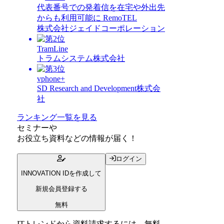
代表番号での発着信を在宅や外出先
からも利用可能に RemoTEL
株式会社ジェイドコーポレーション
TramLine
トラムシステム株式会社
vphone+
SD Research and Development株式会
社
ランキング一覧を見る
セミナー
や
お役立ち資料
などの情報が届く！
ログイン
INNOVATION IDを作成して
新規会員登録する
無料
ITトレンドから資料請求するには、無料