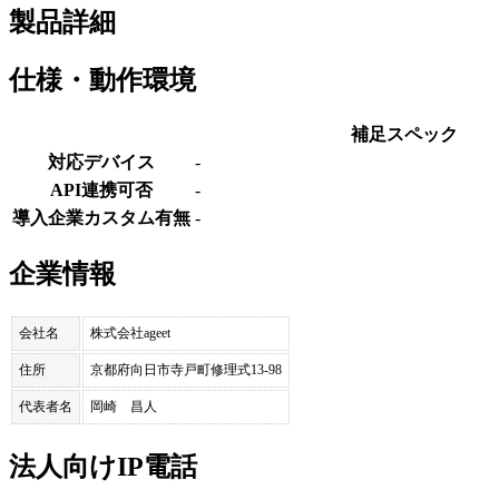
製品詳細
仕様・動作環境
補足スペック
対応デバイス
-
API連携可否
-
導入企業カスタム有無
-
企業情報
会社名
株式会社ageet
住所
京都府向日市寺戸町修理式13-98
代表者名
岡崎 昌人
法人向けIP電話