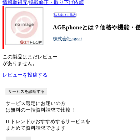
情報取得元
/
掲載修正・取り下げ依頼
法人向けIP電話
AGEphoneとは？価格や機能
株式会社ageet
この
製品
はまだレビュー
がありません。
レビューを投稿する
サービスを診断する
サービス選定にお迷いの方
は無料の一括資料請求で比較！
ITトレンドがおすすめするサービスを
まとめて資料請求できます