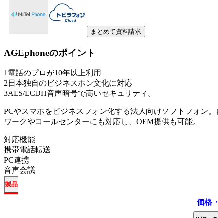
まとめて資料請求
AGEphone
のポイント
1
電話のプロが10年以上利用
2
日本独自のビジネスホン文化に対応
3
AES/ECDH音声暗号で高いセキュリティ。
PCやスマホをビジネスフォン化する法人向けソフトフォン。
ワークやコールセンターにも対応し、OEM提供も可能。
対応機能
携帯電話転送
PC連携
音声会議
製品
価格