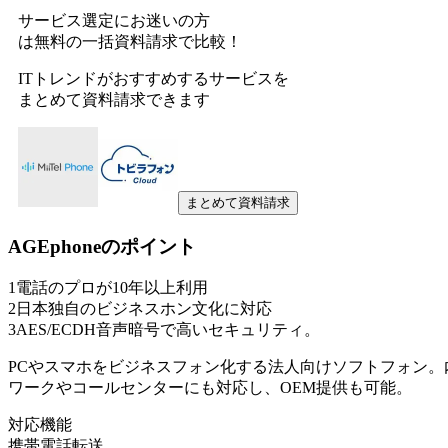
サービス選定にお迷いの方
は無料の一括資料請求で比較！
ITトレンドがおすすめするサービスを
まとめて資料請求できます
まとめて資料請求
AGEphone
のポイント
1
電話のプロが10年以上利用
2
日本独自のビジネスホン文化に対応
3
AES/ECDH音声暗号で高いセキュリティ。
PCやスマホをビジネスフォン化する法人向けソフトフォン。
ワークやコールセンターにも対応し、OEM提供も可能。
対応機能
携帯電話転送