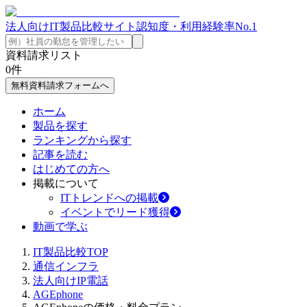
法人向けIT製品比較サイト
認知度・利用経験率No.1
資料請求リスト
0
件
無料資料請求フォームへ
ホーム
製品を探す
ランキングから探す
記事を読む
はじめての方へ
掲載について
ITトレンドへの掲載
イベントでリード獲得
動画で学ぶ
IT製品比較TOP
通信インフラ
法人向けIP電話
AGEphone