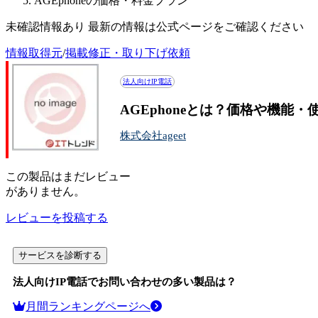
AGEphoneの価格・料金プラン
未確認情報あり 最新の情報は公式ページをご確認ください
情報取得元
/
掲載修正・取り下げ依頼
法人向けIP電話
AGEphoneとは？価格や機能
株式会社ageet
この
製品
はまだレビュー
がありません。
レビューを投稿する
サービスを診断する
法人向けIP電話
でお問い合わせの多い製品は？
月間ランキングページへ