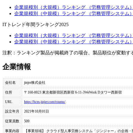
企業規模別（大規模）ランキング （労務管理システム）
企業規模別（中規模）ランキング （労務管理システム）
ITトレンド年間ランキング2025
企業規模別（大規模）ランキング （労務管理システム）
企業規模別（中規模）ランキング （労務管理システム）
注釈：ランキング製品が掲載終了の場合、製品順位が変動す
企業情報
会社名
jinjer株式会社
住所
〒160-0023 東京都新宿区西新宿 6-11-3WeWork Dタワー西新宿
URL
https://hcm-jinjer.com/roumu/
設立年月
2021年10月01日
従業員数
509
事業内容
【事業領域】 クラウド型人事労務システム「ジンジャー」の企画・開発