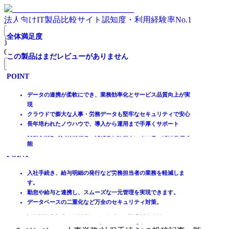
法人向けIT製品比較サイト
認知度・利用経験率No.1
入社から退社まで、あらゆる労務管理がSmartHRで完結
人事・労務手続きを一元管理できるクラウドシステム
無料で始める労務管理｜NO.1人事システムは
業務効率化を実現できる労務管理システム
労務管理業務の効率化と従業員情報の一元管理を実現！
アクティブユーザ4,400,000人！
従業員の入社から退社まで労務業務を完全サポート！
全体満足度
資料請求リスト
0
件
全体満足度
全体満足度
全体満足度
全体満足度
全体満足度
全体満足度
全体満足度
この製品はまだレビューがありません
無料資料請求フォームへ
☆☆☆☆☆
☆☆☆☆☆
☆☆☆☆☆
☆☆☆☆☆
☆☆☆☆☆
☆☆☆☆☆
この製品はまだレビューがありません
POINT
ホーム
★★★★★
★★★★★
★★★★★
★★★★★
★★★★★
★★★★★
製品を探す
データの連携が柔軟にでき、業務効率化とサービス品質向上が実
POINT
4.3
4.2
4
3.8
3.7
3.5
ランキングから探す
現
記事を読む
クラウドで膨大な人事・労務データも堅牢なセキュリティで安心
入社手続きをペーパーレス化して大幅に工数削減
長年培われたノウハウで、導入から運用まで手厚くサポート
年末調整の記入や書類回収もオンラインでかんたん便利に
はじめての方へ
1694
247
82
47
32
2
件
件
件
件
件
件
労務手続きで人材情報を一元化し、評価やスキルと一緒に管理可
掲載について
能
ITトレンドへの掲載
POINT
POINT
POINT
POINT
POINT
POINT
イベントでリード獲得
動画で学ぶ
あらゆる労務業務をミスなく、 カンタンにペーパレス化
労務管理クラウドシェアNo.1の豊富な導入実績
シリーズ導入25万社以上！電話・メール・チャットで無料サポー
面倒な労務関連業務の手続きがラクになる!
入社手続き、給与明細発行、台帳作成などの労務業務を効率化！
入社手続き、給与明細の発行など労務担当者の業務を軽減しま
すべての従業員にとって 使いやすく コミュニケーションが効率化
初心者でも迷わず使えるシンプルな操作設計
ト
従業員マスタを一元管理し、オンラインで履歴、最新情報を確認
ストレスチェックの実施や面談記録などの情報も管理可能
す。
IT製品比較TOP
あらゆるシーンで自然にデータが集まる・蓄まる
人事労務業務をまるごと効率化
入退社・年末調整・ストレスチェック等幅広い業務を自動・効率
月800円/1名で豊富な機能をご提供
給与計算や勤怠管理システムと連携し、従業員情報を一元管理
勤怠や給与と連携し、スムーズな一元管理を実現できます。
人事・労務
化
データベースの二重化など万全のセキュリティ対策。
労務管理システム
人事労務まわりの紙書類ゼロへ、電子申請も利用可能！
ジンジャー人事労務(社保手続き)