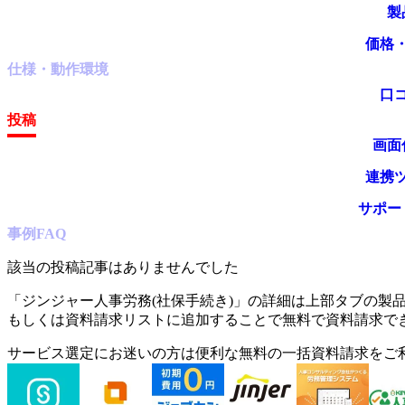
製
価格
仕様・動作環境
口
投稿
画面
連携
サポー
事例
FAQ
該当の投稿記事はありませんでした
「
ジンジャー人事労務(社保手続き)
」の詳細は上部タブの製品
もしくは資料請求リストに追加することで無料で資料請求で
サービス選定にお迷いの方は便利な無料の一括資料請求をご