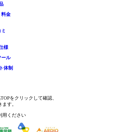
品
・料金
コミ
仕様
ツール
ト体制
TOPをクリックして確認、
きます。
利用ください