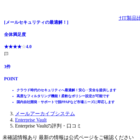
法人向けIT製品
[導入実績1,400社以上]クラウド型メールセキュリティ
[メールセキュリティの最適解！]
全体満足度
全体満足度
ホーム
製品を探す
☆☆☆☆☆
★★★★★
☆☆☆☆☆
★★★★★
4.0
4.0
ランキングから探す
記事を読む
はじめての方へ
35
3
件
件
掲載について
ITトレンドへの掲載
POINT
POINT
イベントでリード獲得
動画で学ぶ
お客様のメール環境に応じた導入・運用が可能
クラウド時代のセキュリティへ最適解！安心・安全を提供します
送受信メールを国内データセンターのストレージでアーカイブ
高度なフィルタリング機能！柔軟なポリシー設定が可能です
IT製品比較TOP
メール本文を含めた高速全文検索に対応
国内自社開発・サポートで脱PPAPなど市場ニーズに即応します
メール・FAX・SMS
メールアーカイブシステム
Enterprise Vault
Enterprise Vaultの評判・口コミ
未確認情報あり 最新の情報は公式ページをご確認ください