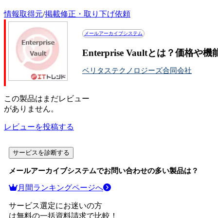
情報取得元
/
掲載修正・取り下げ依頼
メールアーカイブシステム
Enterprise Vaultとは？価
ベリタステクノロジーズ合同会社
この
製品
はまだレビュー
がありません。
レビューを投稿する
サービスを診断する
メールアーカイブシステム
でお問い合わせの多い製品は？
月間ランキングページへ
サービス選定にお迷いの方
は無料の一括資料請求で比較！