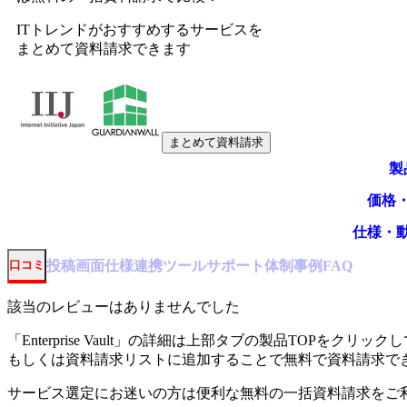
ITトレンドがおすすめするサービスを
まとめて資料請求できます
まとめて資料請求
製
価格
仕様・
投稿
画面仕様
連携ツール
サポート体制
事例
口コミ
FAQ
該当のレビューはありませんでした
「
Enterprise Vault
」の詳細は上部タブの製品TOPをクリックし
もしくは資料請求リストに追加することで無料で資料請求で
サービス選定にお迷いの方は便利な無料の一括資料請求をご