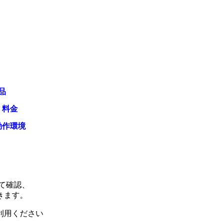
品
・料金
動作環境
て確認、
きます。
利用ください