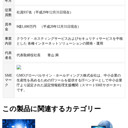
年月
従業
社員937名（平成29年12月31日現在）
員数
資本
9億1,690万円 （平成29年12月31日現在）
金
事業
クラウド・ホスティングサービスおよびセキュリティサービスを中核
内容
とした 各種インターネットソリューションの開発・運用
代表
代表取締役社長 青山 満
者名
SME
GMOグローバルサイン・ホールディングス株式会社
は、中小企業の
マー
生産性を高めるためのITツールを提供するITベンダーとして中小企業
ク
庁より認定された認定情報処理支援機関（スマートSMEサポーター）
です。
この製品に関連するカテゴリー